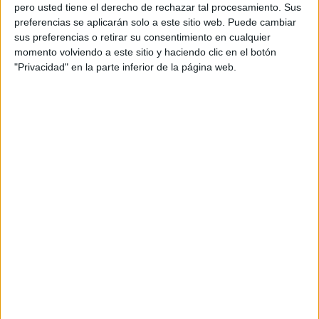
pero usted tiene el derecho de rechazar tal procesamiento. Sus
preferencias se aplicarán solo a este sitio web. Puede cambiar
sus preferencias o retirar su consentimiento en cualquier
momento volviendo a este sitio y haciendo clic en el botón
Acerca de orientacionandujar
"Privacidad" en la parte inferior de la página web.
Orientación Andújar no es solo un blog, es la apuesta
personal de dos profesores Ginés y Maribel, que
además de ser pareja, son los encargados de los
contenidos que encontramos dentro del blog y en el
cual, vuelcan la mayor parte del tiempo, que sus tareas
como docentes, y voluntarios en sus meses de verano
les permite.
DEJA UNA RESPUESTA
Tu dirección de correo electrónico no será
publicada.
Los campos obligatorios están marcados
con
*