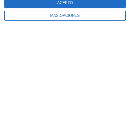
ACEPTO
MÁS OPCIONES
Buscar
Buscar
¿TE GUSTA NUESTRO MATERIAL?
Introduce tu email para unirte a otros
80.852 suscriptores.