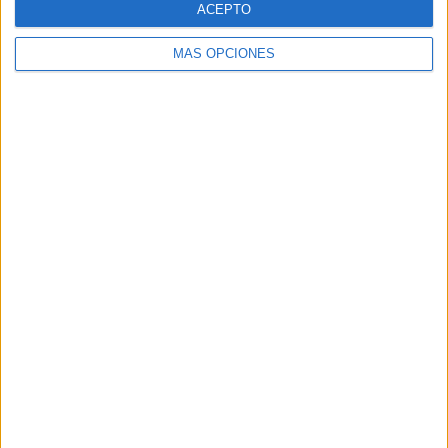
ACEPTO
MÁS OPCIONES
Buscar
Buscar
¿TE GUSTA NUESTRO MATERIAL?
Introduce tu email para unirte a otros
80.868 suscriptores.