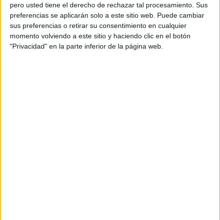
pero usted tiene el derecho de rechazar tal procesamiento. Sus
preferencias se aplicarán solo a este sitio web. Puede cambiar
sus preferencias o retirar su consentimiento en cualquier
momento volviendo a este sitio y haciendo clic en el botón
Acerca de orientacionandujar
"Privacidad" en la parte inferior de la página web.
Orientación Andújar no es solo un blog, es la apuesta
personal de dos profesores Ginés y Maribel, que
además de ser pareja, son los encargados de los
contenidos que encontramos dentro del blog y en el
cual, vuelcan la mayor parte del tiempo, que sus tareas
como docentes, y voluntarios en sus meses de verano
les permite.
DEJA UNA RESPUESTA
Tu dirección de correo electrónico no será
publicada.
Los campos obligatorios están marcados
con
*