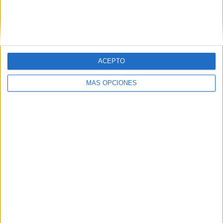
ACEPTO
MÁS OPCIONES
DESCARGA EL PDF
pirámide de palabras
💛
¡Ayúdanos a seguir creando y