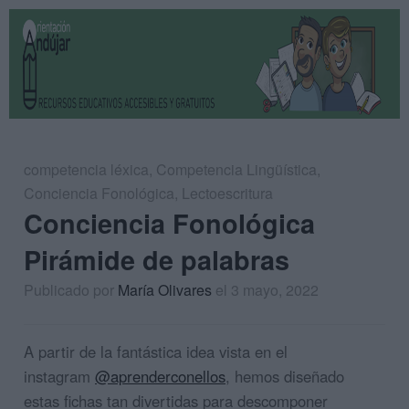
competencia léxica
,
Competencia Lingüística
,
Conciencia Fonológica
,
Lectoescritura
Conciencia Fonológica
Pirámide de palabras
Publicado por
María Olivares
el 3 mayo, 2022
A partir de la fantástica idea vista en el
instagram
@aprenderconellos
, hemos diseñado
estas fichas tan divertidas para descomponer