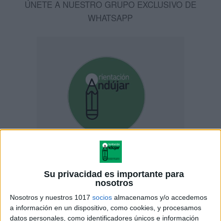
ÚNETE A NUESTRO GRUPO EXCLUSIVO DE
WHATSAPP
Su privacidad es importante para
nosotros
Nosotros y nuestros 1017
socios
almacenamos y/o accedemos
ENLACE AL GRUPO
a información en un dispositivo, como cookies, y procesamos
datos personales, como identificadores únicos e información