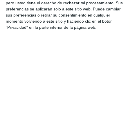
pero usted tiene el derecho de rechazar tal procesamiento. Sus
preferencias se aplicarán solo a este sitio web. Puede cambiar
sus preferencias o retirar su consentimiento en cualquier
momento volviendo a este sitio y haciendo clic en el botón
Acerca de orientacionandujar
"Privacidad" en la parte inferior de la página web.
Orientación Andújar no es solo un blog, es la apuesta
personal de dos profesores Ginés y Maribel, que
además de ser pareja, son los encargados de los
contenidos que encontramos dentro del blog y en el
cual, vuelcan la mayor parte del tiempo, que sus tareas
como docentes, y voluntarios en sus meses de verano
les permite.
DEJA UNA RESPUESTA
Tu dirección de correo electrónico no será
publicada.
Los campos obligatorios están marcados
con
*