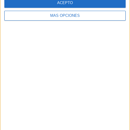
ACEPTO
MÁS OPCIONES
Buscar
Buscar
¿TE GUSTA NUESTRO MATERIAL?
Introduce tu email para unirte a otros
80.853 suscriptores.