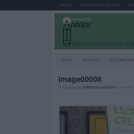
LENGUA
COMPRENSIÓN LECTORA
MA
INICIO
NAVIDAD
MATEMÁTIC
image00008
Publicado por
orientacionandujar
el 6 mayo,