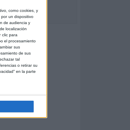
ivo, como cookies, y
por un dispositivo
ón de audiencia y
de localización
 clic para
bo el procesamiento
cambiar sus
esamiento de sus
echazar tal
erencias o retirar su
vacidad" en la parte