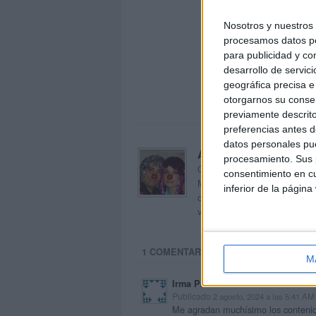
Nosotros y nuestro
procesamos datos per
para publicidad y co
desarrollo de servici
geográfica precisa e 
otorgarnos su conse
previamente descrito
preferencias antes d
datos personales pue
Acerca de orientacion
procesamiento. Sus p
Orientación Andújar no es sol
consentimiento en cu
Maribel, que además de ser p
inferior de la página
dentro del blog y en el cual,
voluntarios en sus meses de 
1 COMENTARIO
M
Irma Pacheco Sánchez
Publicado
2 agosto, 2024 a las 5:41 AM
Me agradan muchísimo los contenido