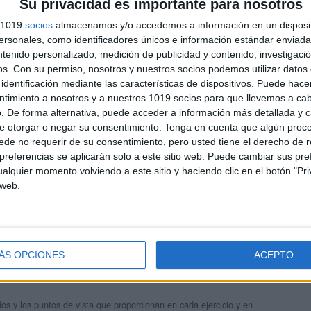
Su privacidad es importante para nosotros
s 1019
socios
almacenamos y/o accedemos a información en un disposit
sonales, como identificadores únicos e información estándar enviada 
ntenido personalizado, medición de publicidad y contenido, investigaci
os.
Con su permiso, nosotros y nuestros socios podemos utilizar datos 
identificación mediante las características de dispositivos. Puede hacer
ntimiento a nosotros y a nuestros 1019 socios para que llevemos a ca
. De forma alternativa, puede acceder a información más detallada y 
e otorgar o negar su consentimiento.
Tenga en cuenta que algún proc
de no requerir de su consentimiento, pero usted tiene el derecho de r
andujar
referencias se aplicarán solo a este sitio web. Puede cambiar sus pref
o un blog, es la apuesta personal de dos profesores Ginés y
alquier momento volviendo a este sitio y haciendo clic en el botón "Pri
areja, son los encargados de los contenidos que encontramos
 web.
 vuelcan la mayor parte del tiempo, que sus tareas como docentes, y
verano les permite.
ÁS OPCIONES
ACEPTO
s y los puntos de vista que proporcionan en cada ejercicio y en