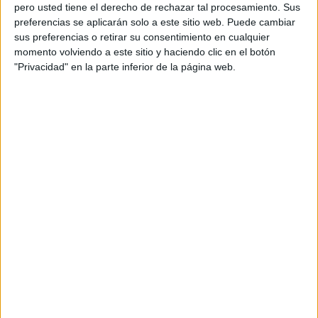
pero usted tiene el derecho de rechazar tal procesamiento. Sus
preferencias se aplicarán solo a este sitio web. Puede cambiar
sus preferencias o retirar su consentimiento en cualquier
momento volviendo a este sitio y haciendo clic en el botón
Acerca de orientacionandujar
"Privacidad" en la parte inferior de la página web.
Orientación Andújar no es solo un blog, es la apuesta
personal de dos profesores Ginés y Maribel, que
además de ser pareja, son los encargados de los
contenidos que encontramos dentro del blog y en el
cual, vuelcan la mayor parte del tiempo, que sus tareas
como docentes, y voluntarios en sus meses de verano
les permite.
DEJA UNA RESPUESTA
Tu dirección de correo electrónico no será
publicada.
Los campos obligatorios están marcados
con
*