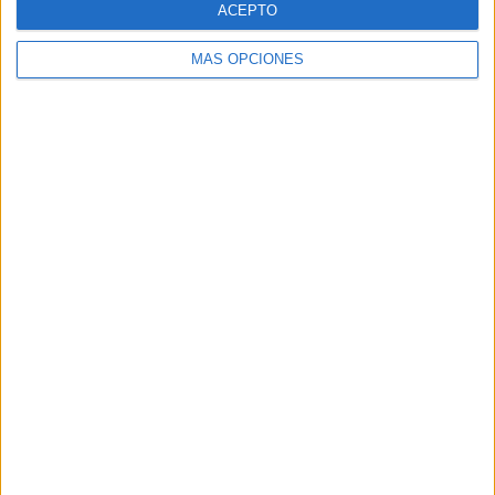
ACEPTO
MÁS OPCIONES
Buscar
Buscar
¿TE GUSTA NUESTRO MATERIAL?
Introduce tu email para unirte a otros
80.867 suscriptores.