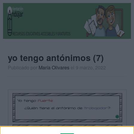
yo tengo antónimos (7)
Publicado por
María Olivares
el 9 marzo, 2022