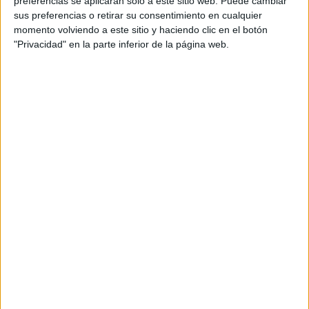
preferencias se aplicarán solo a este sitio web. Puede cambiar
sus preferencias o retirar su consentimiento en cualquier
Acerca de María Olivares
momento volviendo a este sitio y haciendo clic en el botón
"Privacidad" en la parte inferior de la página web.
El autor no ha proporcionado ninguna información.
DEJA UNA RESPUESTA
Tu dirección de correo electrónico no será
publicada.
Los campos obligatorios están marcados
con
*
Comentario
*