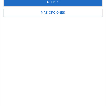
ACEPTO
MÁS OPCIONES
Buscar
Buscar
¿TE GUSTA NUESTRO MATERIAL?
Introduce tu email para unirte a otros
80.860 suscriptores.