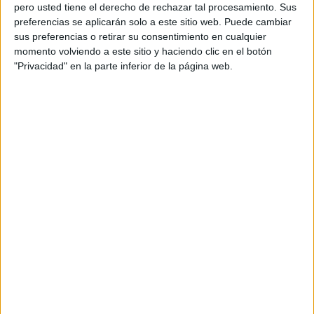
pero usted tiene el derecho de rechazar tal procesamiento. Sus
preferencias se aplicarán solo a este sitio web. Puede cambiar
sus preferencias o retirar su consentimiento en cualquier
momento volviendo a este sitio y haciendo clic en el botón
Acerca de orientacionandujar
"Privacidad" en la parte inferior de la página web.
Orientación Andújar no es solo un blog, es la apuesta
personal de dos profesores Ginés y Maribel, que
además de ser pareja, son los encargados de los
contenidos que encontramos dentro del blog y en el
cual, vuelcan la mayor parte del tiempo, que sus tareas
como docentes, y voluntarios en sus meses de verano
les permite.
DEJA UNA RESPUESTA
Tu dirección de correo electrónico no será
publicada.
Los campos obligatorios están marcados
con
*