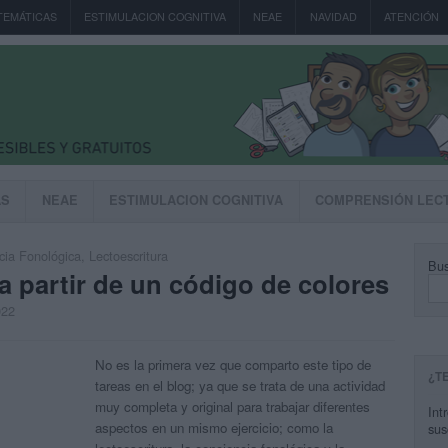
TEMÁTICAS
ESTIMULACION COGNITIVA
NEAE
NAVIDAD
ATENCIÓN
AS
NEAE
ESTIMULACION COGNITIVA
COMPRENSIÓN LEC
cia Fonológica
,
Lectoescritura
Bus
 partir de un código de colores
022
No es la primera vez que comparto este tipo de
¿T
tareas en el blog; ya que se trata de una actividad
muy completa y original para trabajar diferentes
Int
aspectos en un mismo ejercicio; como la
sus