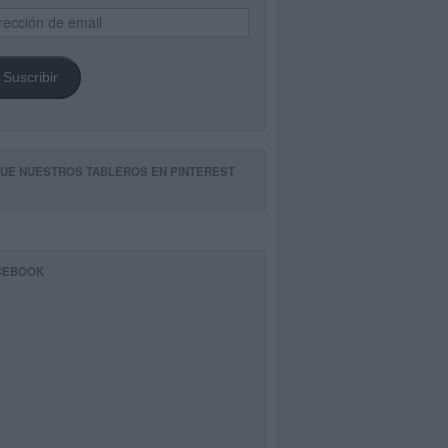
ección
il
Suscribir
GUE NUESTROS TABLEROS EN PINTEREST
CEBOOK