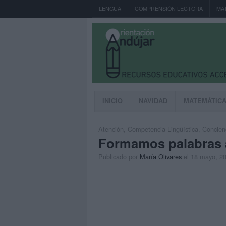
LENGUA
COMPRENSIÓN LECTORA
MA
INICIO
NAVIDAD
MATEMÁTIC
Atención
,
Competencia Lingüística
,
Concien
Formamos palabras a
Publicado por
María Olivares
el 18 mayo, 2