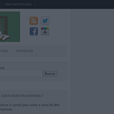
GRAFOMOTRICIDAD
TORA
ATENCIÓN
car
Buscar
E GUSTA NUESTRO MATERIAL?
roduce tu email para unirte a otros 80.864
criptores.