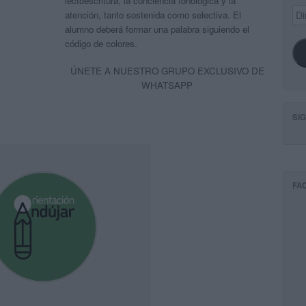
lectoescritura, la conciencia fonológica y la
Dir
atención, tanto sostenida como selectiva. El
de
alumno deberá formar una palabra siguiendo el
ema
código de colores.
ÚNETE A NUESTRO GRUPO EXCLUSIVO DE
WHATSAPP
SI
FA