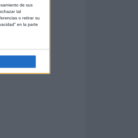
esamiento de sus
echazar tal
erencias o retirar su
vacidad" en la parte