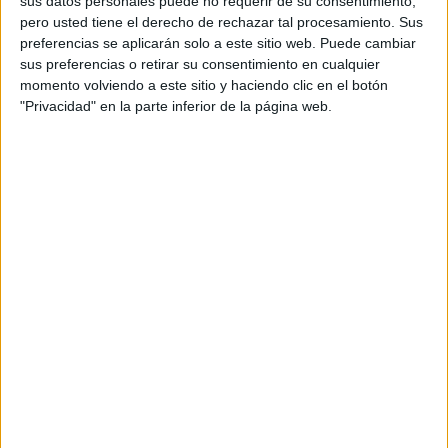
sus datos personales puede no requerir de su consentimiento,
pero usted tiene el derecho de rechazar tal procesamiento. Sus
preferencias se aplicarán solo a este sitio web. Puede cambiar
sus preferencias o retirar su consentimiento en cualquier
momento volviendo a este sitio y haciendo clic en el botón
"Privacidad" en la parte inferior de la página web.
Acerca de orientacionandujar
Orientación Andújar no es solo un blog, es la apuesta
personal de dos profesores Ginés y Maribel, que
además de ser pareja, son los encargados de los
contenidos que encontramos dentro del blog y en el
cual, vuelcan la mayor parte del tiempo, que sus tareas
como docentes, y voluntarios en sus meses de verano
les permite.
DEJA UNA RESPUESTA