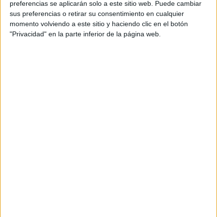
preferencias se aplicarán solo a este sitio web. Puede cambiar
sus preferencias o retirar su consentimiento en cualquier
momento volviendo a este sitio y haciendo clic en el botón
"Privacidad" en la parte inferior de la página web.
Acerca de María Olivares
El autor no ha proporcionado ninguna información.
DEJA UNA RESPUESTA
Tu dirección de correo electrónico no será
publicada.
Los campos obligatorios están marcados
con
*
Comentario
*