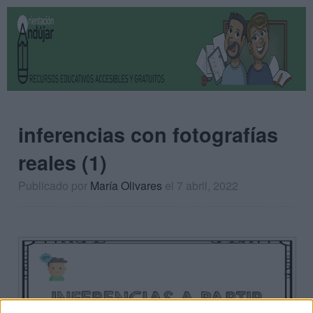
inferencias con fotografías
reales (1)
Publicado por
María Olivares
el 7 abril, 2022