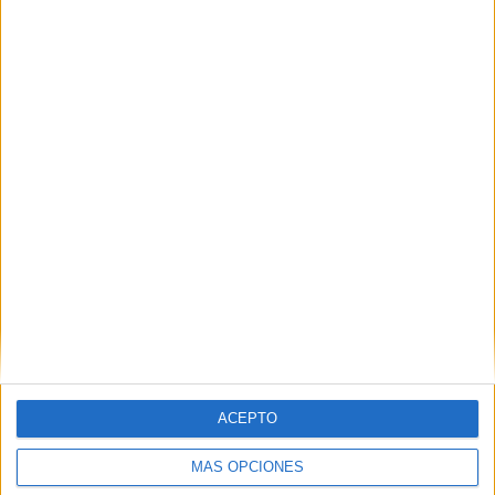
Nombre
*
Correo electrónico
*
Web
ACEPTO
MÁS OPCIONES