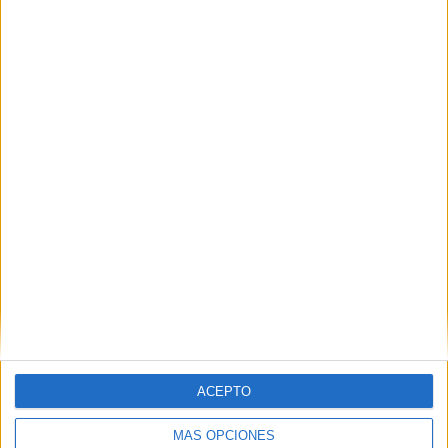
Nombre
*
Correo electrónico
*
Web
ACEPTO
MÁS OPCIONES