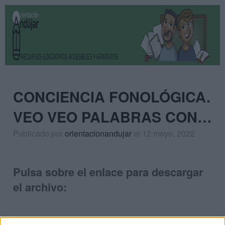
CONCIENCIA FONOLÓGICA.
VEO VEO PALABRAS CON…
Publicado por
orientacionandujar
el 12 mayo, 2022
Pulsa sobre el enlace para descargar
el archivo: