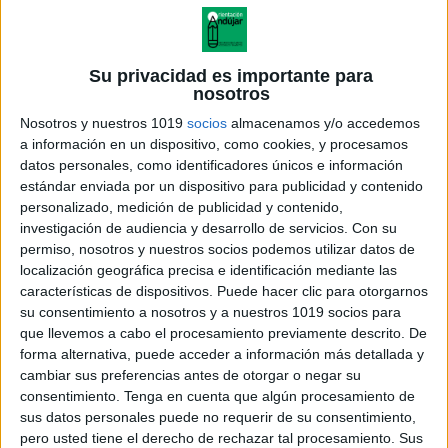
Su privacidad es importante para
nosotros
Nosotros y nuestros 1019
socios
almacenamos y/o accedemos
a información en un dispositivo, como cookies, y procesamos
datos personales, como identificadores únicos e información
estándar enviada por un dispositivo para publicidad y contenido
personalizado, medición de publicidad y contenido,
investigación de audiencia y desarrollo de servicios.
Con su
permiso, nosotros y nuestros socios podemos utilizar datos de
localización geográfica precisa e identificación mediante las
CONCIENCIA FONOLÓGICA.
características de dispositivos. Puede hacer clic para otorgarnos
VEO VEO PALABRAS CON...
su consentimiento a nosotros y a nuestros 1019 socios para
que llevemos a cabo el procesamiento previamente descrito. De
forma alternativa, puede acceder a información más detallada y
cambiar sus preferencias antes de otorgar o negar su
consentimiento.
Tenga en cuenta que algún procesamiento de
Acerca de orientacionandujar
sus datos personales puede no requerir de su consentimiento,
Orientación Andújar no es solo un blog, es la apuesta
pero usted tiene el derecho de rechazar tal procesamiento. Sus