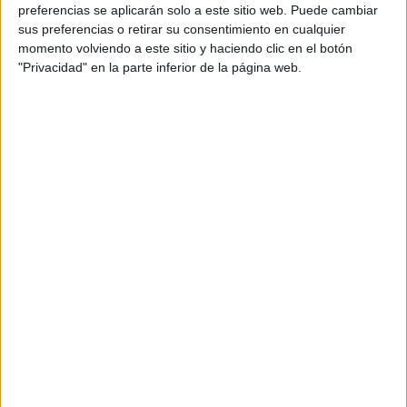
personal de dos profesores Ginés y Maribel, que
preferencias se aplicarán solo a este sitio web. Puede cambiar
además de ser pareja, son los encargados de los
sus preferencias o retirar su consentimiento en cualquier
momento volviendo a este sitio y haciendo clic en el botón
contenidos que encontramos dentro del blog y en el
"Privacidad" en la parte inferior de la página web.
cual, vuelcan la mayor parte del tiempo, que sus tareas
como docentes, y voluntarios en sus meses de verano
les permite.
DEJA UNA RESPUESTA
Tu dirección de correo electrónico no será
publicada.
Los campos obligatorios están marcados
con
*
Comentario
*