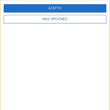
Web
ACEPTO
MÁS OPCIONES
Buscar
Buscar
¿TE GUSTA NUESTRO MATERIAL?