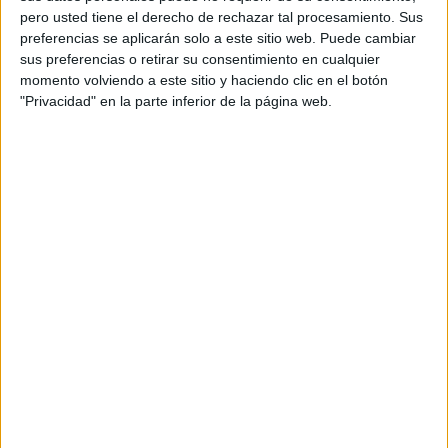
pero usted tiene el derecho de rechazar tal procesamiento. Sus
preferencias se aplicarán solo a este sitio web. Puede cambiar
Acerca de María Olivares
sus preferencias o retirar su consentimiento en cualquier
El autor no ha proporcionado ninguna información.
momento volviendo a este sitio y haciendo clic en el botón
"Privacidad" en la parte inferior de la página web.
1 COMENTARIO
daniela diliz torres
Publicado
28 junio, 2022 a las 3:02 PM
super padre el material
RESPONDER
DEJA UNA RESPUESTA
Tu dirección de correo electrónico no será