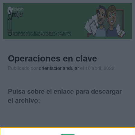
Operaciones en clave
Publicado por
orientacionandujar
el 10 abril, 2022
Pulsa sobre el enlace para descargar
el archivo: