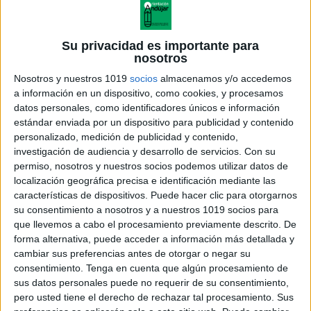
Su privacidad es importante para
nosotros
Nosotros y nuestros 1019
socios
almacenamos y/o accedemos
a información en un dispositivo, como cookies, y procesamos
datos personales, como identificadores únicos e información
estándar enviada por un dispositivo para publicidad y contenido
personalizado, medición de publicidad y contenido,
investigación de audiencia y desarrollo de servicios.
Con su
Operaciones en clave
permiso, nosotros y nuestros socios podemos utilizar datos de
localización geográfica precisa e identificación mediante las
características de dispositivos. Puede hacer clic para otorgarnos
su consentimiento a nosotros y a nuestros 1019 socios para
que llevemos a cabo el procesamiento previamente descrito. De
Acerca de orientacionandujar
forma alternativa, puede acceder a información más detallada y
Orientación Andújar no es solo un blog, es la apuesta
cambiar sus preferencias antes de otorgar o negar su
consentimiento.
Tenga en cuenta que algún procesamiento de
personal de dos profesores Ginés y Maribel, que
sus datos personales puede no requerir de su consentimiento,
además de ser pareja, son los encargados de los
pero usted tiene el derecho de rechazar tal procesamiento. Sus
contenidos que encontramos dentro del blog y en el