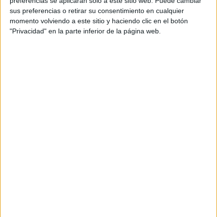
preferencias se aplicarán solo a este sitio web. Puede cambiar
cual, vuelcan la mayor parte del tiempo, que sus tareas
sus preferencias o retirar su consentimiento en cualquier
momento volviendo a este sitio y haciendo clic en el botón
como docentes, y voluntarios en sus meses de verano
"Privacidad" en la parte inferior de la página web.
les permite.
DEJA UNA RESPUESTA
Tu dirección de correo electrónico no será
publicada.
Los campos obligatorios están marcados
con
*
Comentario
*