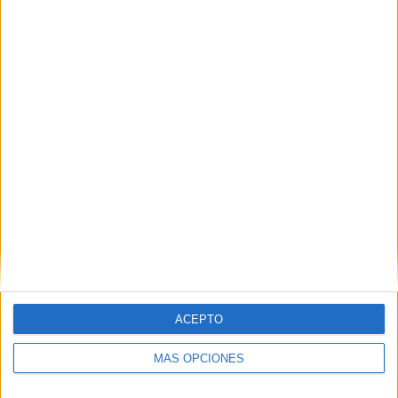
Nombre
*
Correo electrónico
*
Web
ACEPTO
MÁS OPCIONES