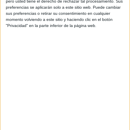
pero usted tiene el derecho de rechazar tal procesamiento. Sus
preferencias se aplicarán solo a este sitio web. Puede cambiar
Acerca de orientacionandujar
sus preferencias o retirar su consentimiento en cualquier
momento volviendo a este sitio y haciendo clic en el botón
Orientación Andújar no es solo un blog, es la apuesta
"Privacidad" en la parte inferior de la página web.
personal de dos profesores Ginés y Maribel, que
además de ser pareja, son los encargados de los
contenidos que encontramos dentro del blog y en el
cual, vuelcan la mayor parte del tiempo, que sus tareas
como docentes, y voluntarios en sus meses de verano
les permite.
DEJA UNA RESPUESTA
Tu dirección de correo electrónico no será
publicada.
Los campos obligatorios están marcados
con
*