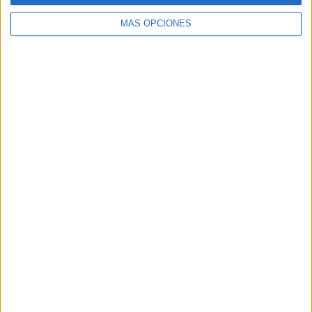
MÁS OPCIONES
Buscar
Buscar
¿TE GUSTA NUESTRO MATERIAL?
Introduce tu email para unirte a otros
80.866 suscriptores.
Dirección