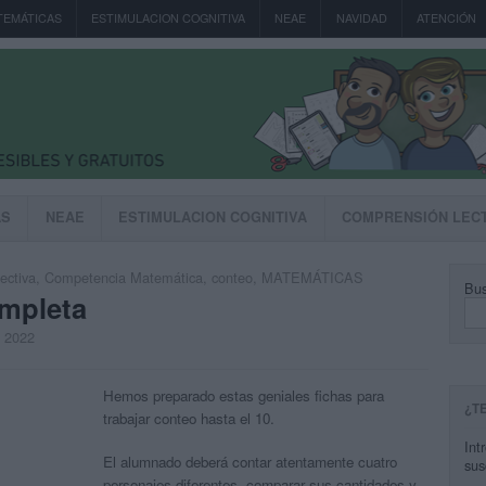
TEMÁTICAS
ESTIMULACION COGNITIVA
NEAE
NAVIDAD
ATENCIÓN
AS
NEAE
ESTIMULACION COGNITIVA
COMPRENSIÓN LEC
ectiva
,
Competencia Matemática
,
conteo
,
MATEMÁTICAS
Bus
ompleta
, 2022
Hemos preparado estas geniales fichas para
¿T
trabajar conteo hasta el 10.
Int
El alumnado deberá contar atentamente cuatro
sus
personajes diferentes, comparar sus cantidades y