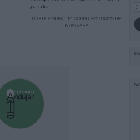
Dir
graficarlos.
de
ema
ÚNETE A NUESTRO GRUPO EXCLUSIVO DE
WHATSAPP
SI
FA