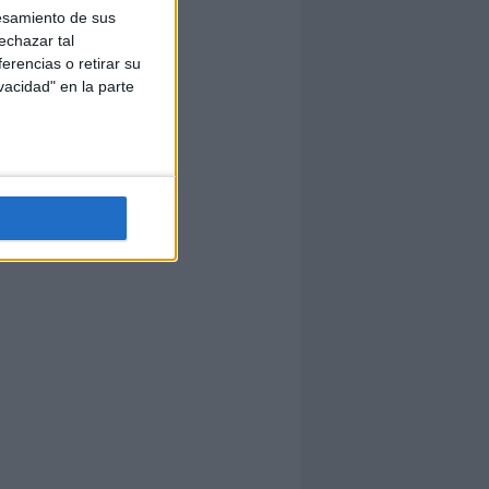
esamiento de sus
echazar tal
erencias o retirar su
vacidad" en la parte