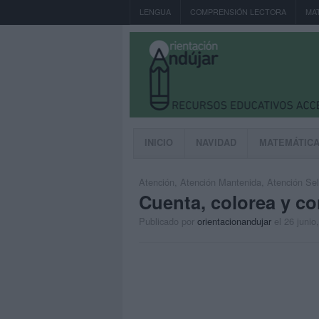
LENGUA
COMPRENSIÓN LECTORA
MA
INICIO
NAVIDAD
MATEMÁTIC
Atención
,
Atención Mantenida
,
Atención Sel
Cuenta, colorea y c
Publicado por
orientacionandujar
el 26 junio