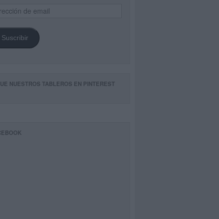
ección
il
Suscribir
GUE NUESTROS TABLEROS EN PINTEREST
CEBOOK