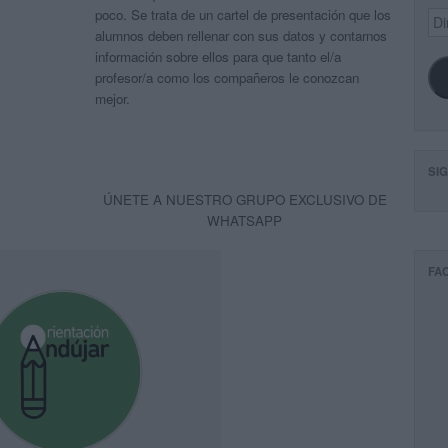
poco. Se trata de un cartel de presentación que los
Dir
de
alumnos deben rellenar con sus datos y contarnos
ema
información sobre ellos para que tanto el/a
profesor/a como los compañeros le conozcan
mejor.
SI
ÚNETE A NUESTRO GRUPO EXCLUSIVO DE
WHATSAPP
FA