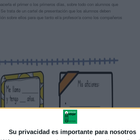
acerla el primer o los primeros días, sobre todo con alumnos que
Se trata de un cartel de presentación que los alumnos deben
ción sobre ellos para que tanto el/a profesor/a como los compañeros
Su privacidad es importante para nosotros