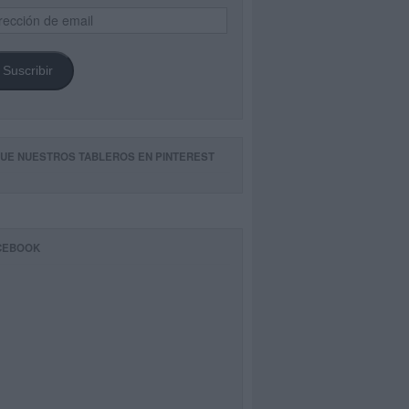
ección
il
Suscribir
GUE NUESTROS TABLEROS EN PINTEREST
CEBOOK