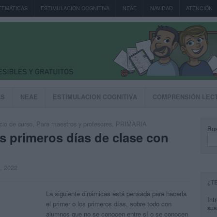
TEMÁTICAS
ESTIMULACION COGNITIVA
NEAE
NAVIDAD
ATENCIÓN
AS
NEAE
ESTIMULACION COGNITIVA
COMPRENSIÓN LEC
icio de curso
,
Para maestros y profesores
,
PRIMARIA
Bus
s primeros días de clase con
o, 2022
¿T
La siguiente dinámicas está pensada para hacerla
Int
el primer o los primeros días, sobre todo con
sus
alumnos que no se conocen entre sí o se conocen