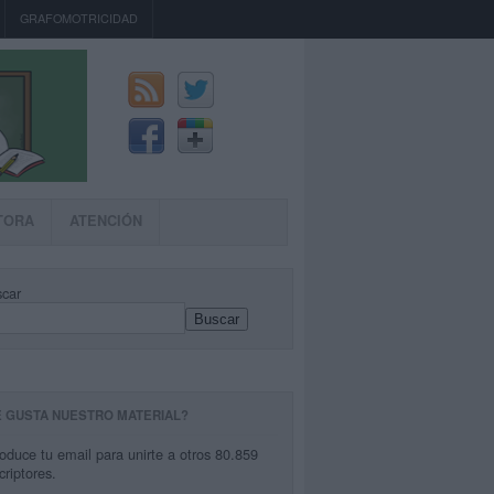
GRAFOMOTRICIDAD
TORA
ATENCIÓN
car
Buscar
E GUSTA NUESTRO MATERIAL?
roduce tu email para unirte a otros 80.859
criptores.