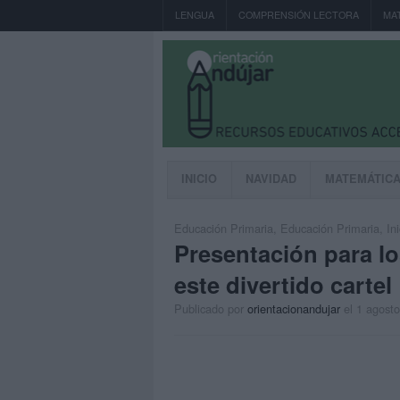
LENGUA
COMPRENSIÓN LECTORA
MA
INICIO
NAVIDAD
MATEMÁTIC
Educación Primaria
,
Educación Primaria
,
In
Presentación para lo
este divertido cartel
Publicado por
orientacionandujar
el 1 agost