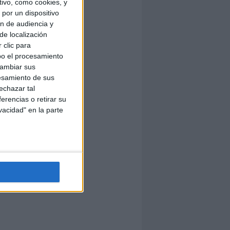
ivo, como cookies, y
por un dispositivo
ón de audiencia y
de localización
 clic para
bo el procesamiento
cambiar sus
esamiento de sus
echazar tal
erencias o retirar su
vacidad" en la parte