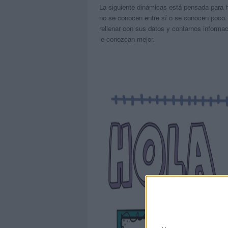
La siguiente dinámicas está pensada para h
no se conocen entre sí o se conocen poco. 
rellenar con sus datos y contarnos informa
le conozcan mejor.