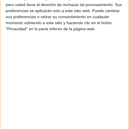
pero usted tiene el derecho de rechazar tal procesamiento. Sus
preferencias se aplicarán solo a este sitio web. Puede cambiar
sus preferencias o retirar su consentimiento en cualquier
momento volviendo a este sitio y haciendo clic en el botón
"Privacidad" en la parte inferior de la página web.
Acerca de orientacionandujar
Orientación Andújar no es solo un blog, es la apuesta
personal de dos profesores Ginés y Maribel, que
además de ser pareja, son los encargados de los
contenidos que encontramos dentro del blog y en el
cual, vuelcan la mayor parte del tiempo, que sus tareas
como docentes, y voluntarios en sus meses de verano
les permite.
DEJA UNA RESPUESTA
Tu dirección de correo electrónico no será