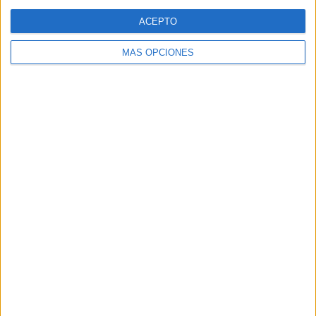
Web
ACEPTO
MÁS OPCIONES
Buscar
Buscar
¿TE GUSTA NUESTRO MATERIAL?