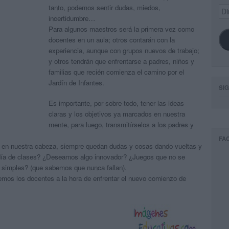
tanto, podemos sentir dudas, miedos,
Dir
de
incertidumbre…
ema
Para algunos maestros será la primera vez como
docentes en un aula; otros contarán con la
experiencia, aunque con grupos nuevos de trabajo;
y otros tendrán que enfrentarse a padres, niños y
familias que recién comienza el camino por el
Jardín de Infantes.
SI
Es importante, por sobre todo, tener las ideas
claras y los objetivos ya marcados en nuestra
mente, para luego, transmitírselos a los padres y
FA
 en nuestra cabeza, siempre quedan dudas y cosas dando vueltas y
día de clases? ¿Deseamos algo innovador? ¿Juegos que no se
s simples? (que sabemos que nunca fallan).
mos los docentes a la hora de enfrentar el nuevo comienzo de