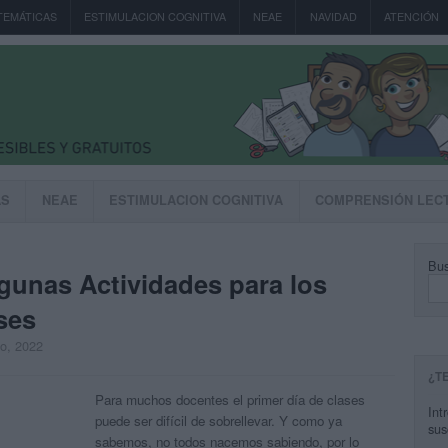
TEMÁTICAS
ESTIMULACION COGNITIVA
NEAE
NAVIDAD
ATENCIÓN
AS
NEAE
ESTIMULACION COGNITIVA
COMPRENSIÓN LEC
Bus
unas Actividades para los
ses
to, 2022
¿T
Para muchos docentes el primer día de clases
Int
puede ser difícil de sobrellevar. Y como ya
sus
sabemos, no todos nacemos sabiendo, por lo