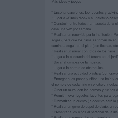
Más ideas y juegos
* Enseñar canciones, leer cuentos y adivin
* Jugar a «Simón dice» o al «teléfono des
* Construir, entre todos, la mascota de la 
casa una vez por semana.
* Realizar un recorrido por la institución. 
sogas), para que los niños se tomen de ahí
camino a seguir en el piso (con flechas, cír
* Realizar un murar con fotos de los niños.
* Jugar a la búsqueda del tesoro por el jardí
* Bailar al compás de la música.
* Jugar a la carrera de obstáculos.
* Realizar una actividad plástica (con crayon
* Entregar a los papás y niños una hoja y c
el nombre de cada niño en el dibujo y colgar
* Crear un mural con las normas y rutinas d
* Permitir llevar juguetes favoritos para ju
* Dramatizar un cuento (la docente será la 
* Realizar un gorro de papel de diario, un c
* Presentar a los niños al personal de la ins
* Realizar un rompecabezas gigante entre t