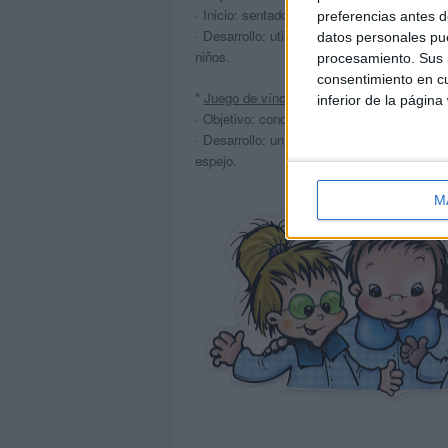
·
Inicio: sentados
preferencias antes d
·
Desarrollo: utilizando un títere y cambian
datos personales pue
niños.
procesamiento. Sus p
consentimiento en cu
*
Juego de vínculo entre compañeros
inferior de la página
·
Objetivo: conocerse entre los niños.
·
Desarrollo: un niño hace una pose o una ca
espejo.
M