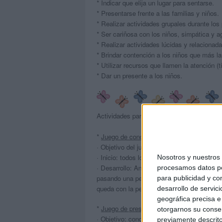
* Indicar que elija un lugar para sentarse.
* Presentarse frente a las familias y niños.
* Realizar actividades grupales durante los
* Ser cariñosa con los niños, simpática y a
* Realizar actividades lúcidas y relacionad
* Brindar contención a los niños que más la
* Utilizar recursos que llamen la atención (tí
* Dar un presente a los niños.
Actividades para los primeros días de clas
*
Juego de conocimiento
·
Objetivo del juego: conocer los nombres y
·
Inicio: todos los niños sentados en ronda.
Nosotros y nuestro
·
Desarrollo: Antes de empezar la docente 
procesamos datos per
pasando una pelota y cantando una canción
para publicidad y co
queda con la pelota se presenta diciendo s
desarrollo de servici
geográfica precisa e 
*
Juego de presentación
otorgarnos su conse
·
Objetivo: conocer los nombres de los alu
previamente descrito