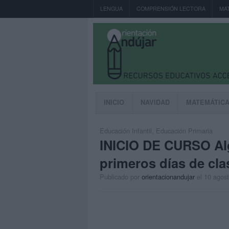
LENGUA
COMPRENSIÓN LECTORA
MA
INICIO
NAVIDAD
MATEMÁTIC
Educación Infantil
,
Educación Primaria
INICIO DE CURSO Alg
primeros días de cla
Publicado por
orientacionandujar
el 10 agos