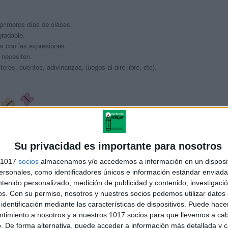
 primeros días de clases.
gradable.
as con las expresiones.
 necesiten.
teres, cuentos, adivinanzas, juegos al aire libre, etc).
es
Su privacidad es importante para nosotros
 gustos de tus alumnos.
s 1017
socios
almacenamos y/o accedemos a información en un disposit
dice su nombre y algunos de sus gustos. Luego comienza el juego
sonales, como identificadores únicos e información estándar enviada 
 entre todos. Cuando la docente dice «STOP» el niño/a que se
ntenido personalizado, medición de publicidad y contenido, investigaci
u nombre.
os.
Con su permiso, nosotros y nuestros socios podemos utilizar datos 
identificación mediante las características de dispositivos. Puede hacer
ntimiento a nosotros y a nuestros 1017 socios para que llevemos a ca
mnos
. De forma alternativa, puede acceder a información más detallada y 