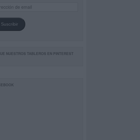
ección
il
Suscribir
GUE NUESTROS TABLEROS EN PINTEREST
CEBOOK