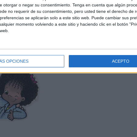
e otorgar o negar su consentimiento.
Tenga en cuenta que algún proc
do la voz, la docente irá preguntando uno por uno los nombres de los
de no requerir de su consentimiento, pero usted tiene el derecho de r
referencias se aplicarán solo a este sitio web. Puede cambiar sus pref
alquier momento volviendo a este sitio y haciendo clic en el botón "Pri
 web.
ra y otro niño se para enfrente para imitarlo -como si fuera un
ÁS OPCIONES
ACEPTO