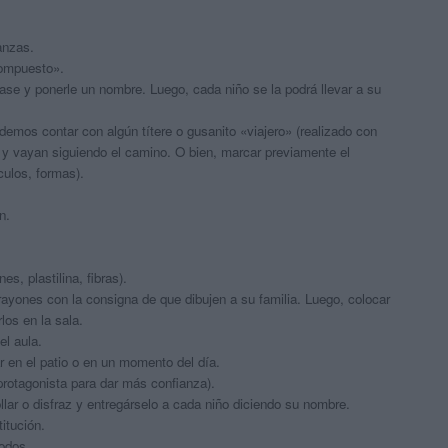
anzas.
compuesto».
clase y ponerle un nombre. Luego, cada niño se la podrá llevar a su
Podemos contar con algún títere o gusanito «viajero» (realizado con
 y vayan siguiendo el camino. O bien, marcar previamente el
culos, formas).
n.
es, plastilina, fibras).
rayones con la consigna de que dibujen a su familia. Luego, colocar
los en la sala.
el aula.
gar en el patio o en un momento del día.
protagonista para dar más confianza).
ollar o disfraz y entregárselo a cada niño diciendo su nombre.
titución.
odos.