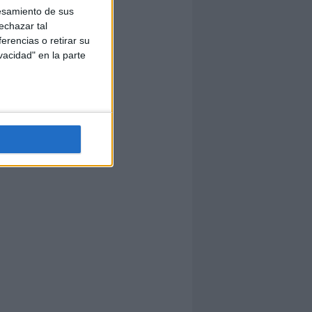
esamiento de sus
echazar tal
erencias o retirar su
vacidad" en la parte