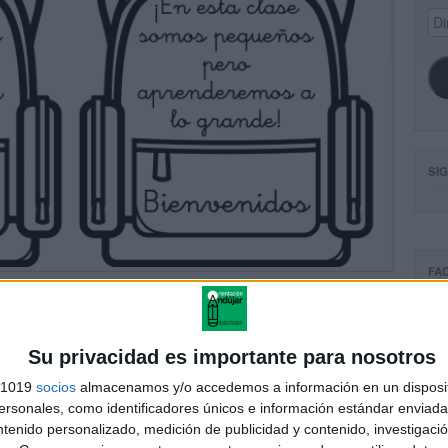
Dir
de
ema
SI
FA
Su privacidad es importante para nosotros
s 1019
socios
almacenamos y/o accedemos a información en un disposit
sonales, como identificadores únicos e información estándar enviada 
ntenido personalizado, medición de publicidad y contenido, investigaci