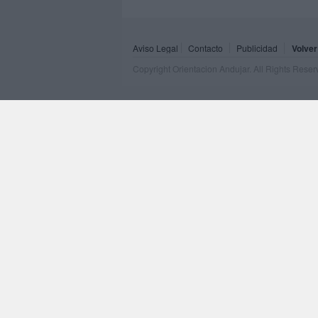
Aviso Legal
Contacto
Publicidad
Volver
Copyright Orientacion Andujar. All Rights Rese