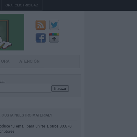
GRAFOMOTRICIDAD
TORA
ATENCIÓN
car
Buscar
E GUSTA NUESTRO MATERIAL?
roduce tu email para unirte a otros 80.870
criptores.