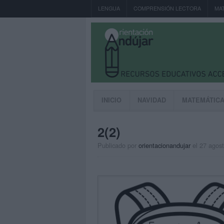
LENGUA
COMPRENSIÓN LECTORA
MA
INICIO
NAVIDAD
MATEMÁTIC
2(2)
Publicado por
orientacionandujar
el 27 agos