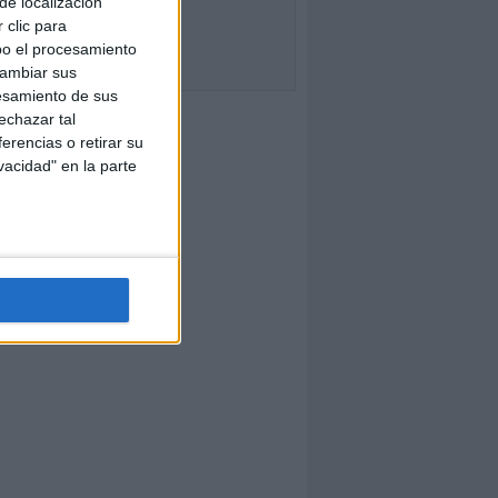
de localización
 clic para
bo el procesamiento
cambiar sus
esamiento de sus
echazar tal
erencias o retirar su
vacidad" en la parte