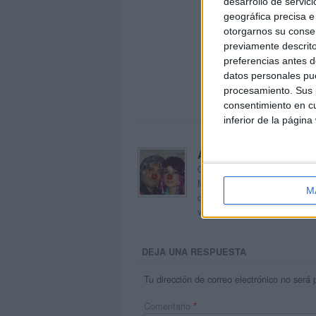
desarrollo de servici
geográfica precisa e 
otorgarnos su conse
previamente descrito
preferencias antes d
datos personales pue
procesamiento. Sus p
consentimiento en cu
inferior de la página
Acerca de orientacion
Orientación Andújar no es sol
Maribel, que además de ser p
M
dentro del blog y en el cual,
voluntarios en sus meses de 
DEJA UNA RESPUESTA
Tu dirección de correo electrónico no será 
Comentario
*