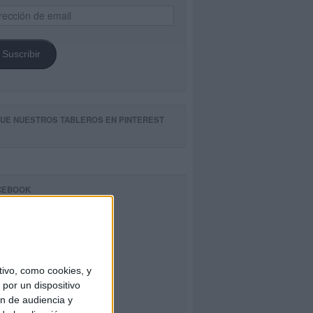
ección
il
Suscribir
GUE NUESTROS TABLEROS EN PINTEREST
CEBOOK
ivo, como cookies, y
por un dispositivo
ón de audiencia y