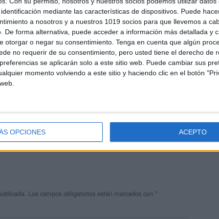
os.
Con su permiso, nosotros y nuestros socios podemos utilizar datos 
identificación mediante las características de dispositivos. Puede hacer
ntimiento a nosotros y a nuestros 1019 socios para que llevemos a ca
. De forma alternativa, puede acceder a información más detallada y 
e otorgar o negar su consentimiento.
Tenga en cuenta que algún proc
de no requerir de su consentimiento, pero usted tiene el derecho de r
referencias se aplicarán solo a este sitio web. Puede cambiar sus pref
alquier momento volviendo a este sitio y haciendo clic en el botón "Pri
 web.
andujar
o un blog, es la apuesta personal de dos profesores Ginés y
areja, son los encargados de los contenidos que encontramos
ÁS OPCIONES
ACEPTO
 vuelcan la mayor parte del tiempo, que sus tareas como docentes, y
verano les permite.
publicada.
Los campos obligatorios están marcados con
*