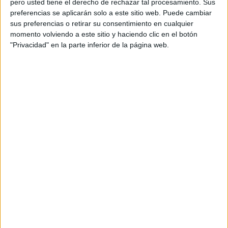
pero usted tiene el derecho de rechazar tal procesamiento. Sus
preferencias se aplicarán solo a este sitio web. Puede cambiar
Acerca de orientacionandujar
sus preferencias o retirar su consentimiento en cualquier
momento volviendo a este sitio y haciendo clic en el botón
Orientación Andújar no es solo un blog, es la apuesta
"Privacidad" en la parte inferior de la página web.
personal de dos profesores Ginés y Maribel, que
además de ser pareja, son los encargados de los
contenidos que encontramos dentro del blog y en el
cual, vuelcan la mayor parte del tiempo, que sus tareas
como docentes, y voluntarios en sus meses de verano
les permite.
DEJA UNA RESPUESTA
Tu dirección de correo electrónico no será
publicada.
Los campos obligatorios están marcados
con
*