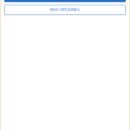
MÁS OPCIONES
Buscar
Buscar
¿TE GUSTA NUESTRO MATERIAL?
Introduce tu email para unirte a otros
80.867 suscriptores.
Dirección