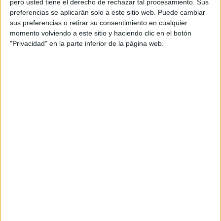
pero usted tiene el derecho de rechazar tal procesamiento. Sus
preferencias se aplicarán solo a este sitio web. Puede cambiar
Acerca de orientacionandujar
sus preferencias o retirar su consentimiento en cualquier
momento volviendo a este sitio y haciendo clic en el botón
Orientación Andújar no es solo un blog, es la apuesta
"Privacidad" en la parte inferior de la página web.
personal de dos profesores Ginés y Maribel, que
además de ser pareja, son los encargados de los
contenidos que encontramos dentro del blog y en el
cual, vuelcan la mayor parte del tiempo, que sus tareas
como docentes, y voluntarios en sus meses de verano
les permite.
DEJA UNA RESPUESTA
Tu dirección de correo electrónico no será
publicada.
Los campos obligatorios están marcados
con
*