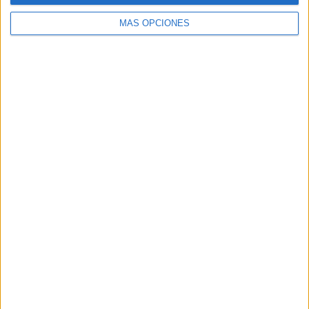
MÁS OPCIONES
Buscar
Buscar
¿TE GUSTA NUESTRO MATERIAL?
Introduce tu email para unirte a otros
80.866 suscriptores.
Dirección