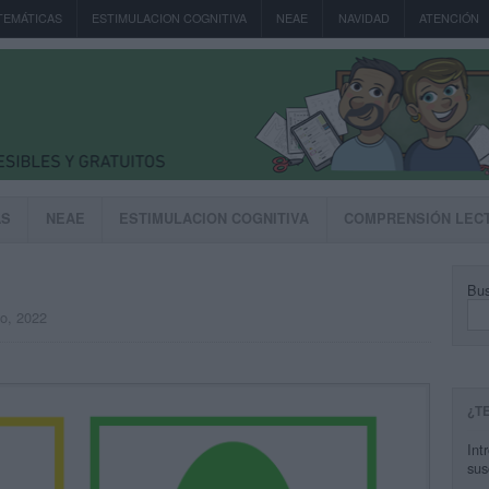
TEMÁTICAS
ESTIMULACION COGNITIVA
NEAE
NAVIDAD
ATENCIÓN
AS
NEAE
ESTIMULACION COGNITIVA
COMPRENSIÓN LEC
Bus
to, 2022
¿T
Int
sus