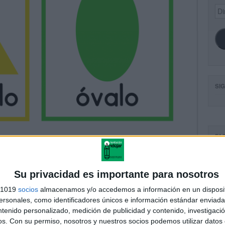
Dir
de
ema
SI
FA
Su privacidad es importante para nosotros
s 1019
socios
almacenamos y/o accedemos a información en un disposit
sonales, como identificadores únicos e información estándar enviada 
ntenido personalizado, medición de publicidad y contenido, investigaci
os.
Con su permiso, nosotros y nuestros socios podemos utilizar datos 