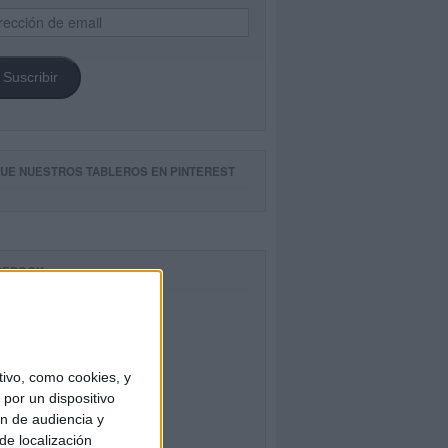
ección
il
Suscribir
GUE NUESTROS TABLEROS EN PINTEREST
CEBOOK
ivo, como cookies, y
por un dispositivo
ón de audiencia y
de localización