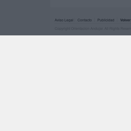
Aviso Legal
Contacto
Publicidad
Volver
Copyright Orientacion Andujar. All Rights Rese