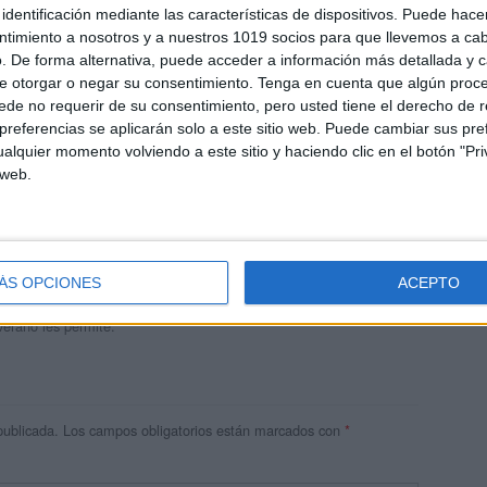
identificación mediante las características de dispositivos. Puede hacer
ntimiento a nosotros y a nuestros 1019 socios para que llevemos a ca
. De forma alternativa, puede acceder a información más detallada y 
e otorgar o negar su consentimiento.
Tenga en cuenta que algún proc
de no requerir de su consentimiento, pero usted tiene el derecho de r
referencias se aplicarán solo a este sitio web. Puede cambiar sus pref
alquier momento volviendo a este sitio y haciendo clic en el botón "Pri
 web.
andujar
o un blog, es la apuesta personal de dos profesores Ginés y
areja, son los encargados de los contenidos que encontramos
ÁS OPCIONES
ACEPTO
 vuelcan la mayor parte del tiempo, que sus tareas como docentes, y
verano les permite.
publicada.
Los campos obligatorios están marcados con
*