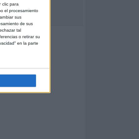
 clic para
bo el procesamiento
cambiar sus
esamiento de sus
echazar tal
erencias o retirar su
vacidad" en la parte