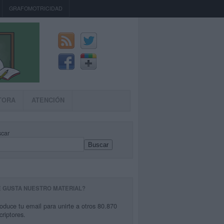
GRAFOMOTRICIDAD
TORA
ATENCIÓN
car
Buscar
E GUSTA NUESTRO MATERIAL?
roduce tu email para unirte a otros 80.870
criptores.