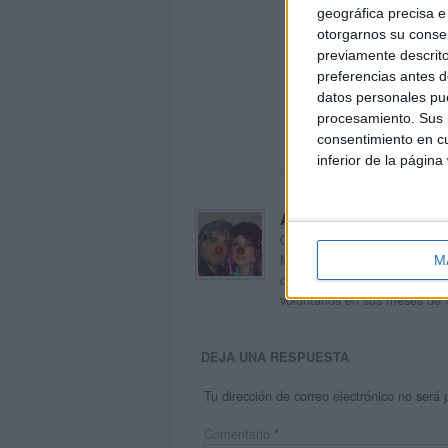
geográfica precisa e 
otorgarnos su conse
previamente descrito
preferencias antes d
datos personales pue
procesamiento. Sus p
consentimiento en cu
inferior de la página
Acerca de orientacion
Orientación Andújar no es sol
Maribel, que además de ser p
M
dentro del blog y en el cual,
voluntarios en sus meses de 
DEJA UNA RESPUESTA
Tu dirección de correo electrónico no será 
Comentario
*