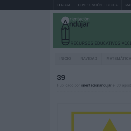
LENGUA
COMPRENSIÓN LECTORA
MA
INICIO
NAVIDAD
MATEMÁTIC
39
Publicado por
orientacionandujar
el 30 agos