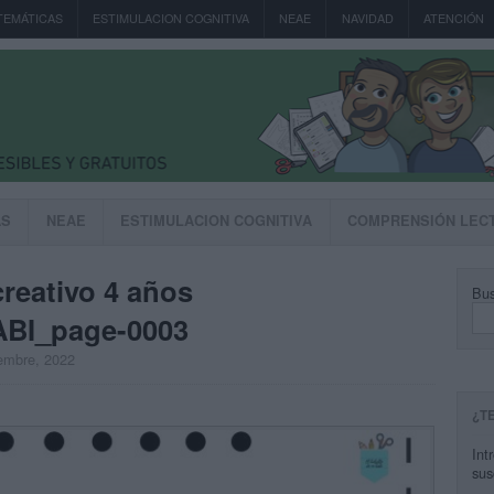
TEMÁTICAS
ESTIMULACION COGNITIVA
NEAE
NAVIDAD
ATENCIÓN
AS
NEAE
ESTIMULACION COGNITIVA
COMPRENSIÓN LEC
reativo 4 años
Bus
BI_page-0003
iembre, 2022
¿T
Int
sus