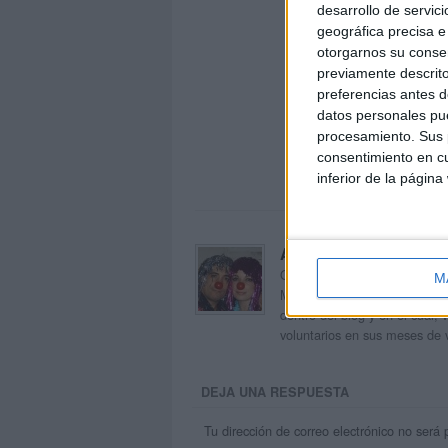
desarrollo de servici
geográfica precisa e 
otorgarnos su conse
previamente descrito
preferencias antes d
datos personales pue
procesamiento. Sus p
consentimiento en cu
inferior de la página
Acerca de orientacion
Orientación Andújar no es sol
M
Maribel, que además de ser p
dentro del blog y en el cual,
voluntarios en sus meses de 
DEJA UNA RESPUESTA
Tu dirección de correo electrónico no será 