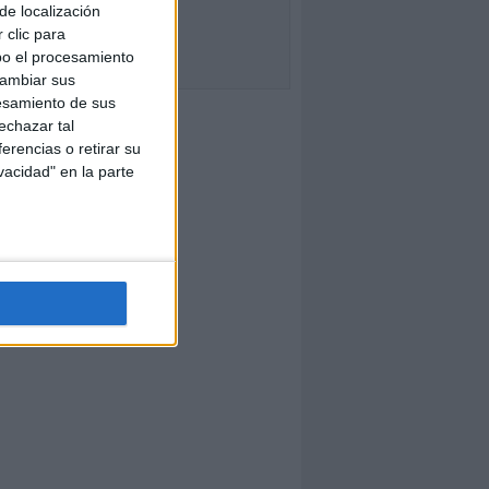
de localización
 clic para
bo el procesamiento
cambiar sus
esamiento de sus
echazar tal
erencias o retirar su
vacidad" en la parte