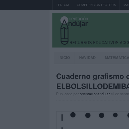
LENGUA
COMPRENSIÓN LECTORA
MA
INICIO
NAVIDAD
MATEMÁTIC
Cuaderno grafismo c
ELBOLSILLODEMIBA
Publicado por
orientacionandujar
el 22 sept