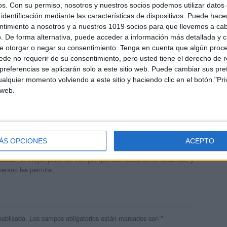
os.
Con su permiso, nosotros y nuestros socios podemos utilizar datos 
identificación mediante las características de dispositivos. Puede hacer
ntimiento a nosotros y a nuestros 1019 socios para que llevemos a ca
. De forma alternativa, puede acceder a información más detallada y 
e otorgar o negar su consentimiento.
Tenga en cuenta que algún proc
de no requerir de su consentimiento, pero usted tiene el derecho de r
referencias se aplicarán solo a este sitio web. Puede cambiar sus pref
alquier momento volviendo a este sitio y haciendo clic en el botón "Pri
 web.
andujar
o un blog, es la apuesta personal de dos profesores Ginés y
ÁS OPCIONES
ACEPTO
areja, son los encargados de los contenidos que encontramos
 vuelcan la mayor parte del tiempo, que sus tareas como docentes, y
verano les permite.
publicada.
Los campos obligatorios están marcados con
*