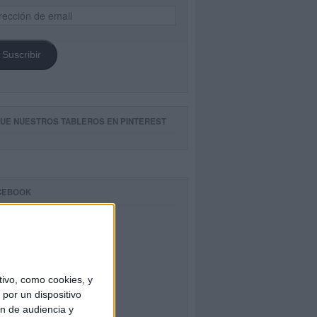
ección
il
Suscribir
GUE NUESTROS TABLEROS EN PINTEREST
CEBOOK
ivo, como cookies, y
por un dispositivo
ón de audiencia y