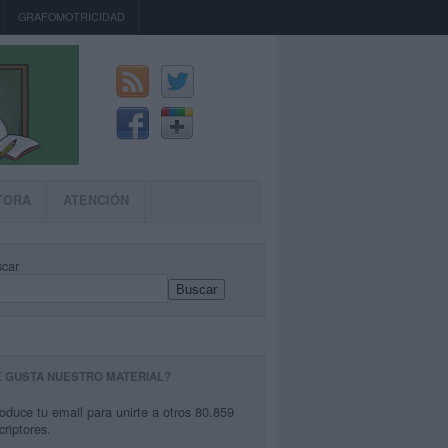
GRAFOMOTRICIDAD
TORA
ATENCIÓN
car
Buscar
E GUSTA NUESTRO MATERIAL?
roduce tu email para unirte a otros 80.859
criptores.