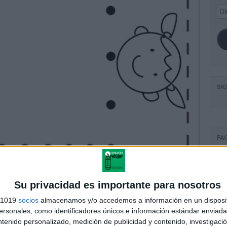
Dir
de
ema
SI
FA
Su privacidad es importante para nosotros
s 1019
socios
almacenamos y/o accedemos a información en un disposit
sonales, como identificadores únicos e información estándar enviada 
ntenido personalizado, medición de publicidad y contenido, investigaci