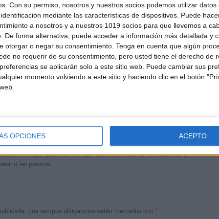
os.
Con su permiso, nosotros y nuestros socios podemos utilizar datos 
identificación mediante las características de dispositivos. Puede hacer
ntimiento a nosotros y a nuestros 1019 socios para que llevemos a ca
. De forma alternativa, puede acceder a información más detallada y 
e otorgar o negar su consentimiento.
Tenga en cuenta que algún proc
de no requerir de su consentimiento, pero usted tiene el derecho de r
referencias se aplicarán solo a este sitio web. Puede cambiar sus pref
alquier momento volviendo a este sitio y haciendo clic en el botón "Pri
 web.
andujar
o un blog, es la apuesta personal de dos profesores Ginés y
ÁS OPCIONES
ACEPTO
areja, son los encargados de los contenidos que encontramos
 vuelcan la mayor parte del tiempo, que sus tareas como docentes, y
verano les permite.
publicada.
Los campos obligatorios están marcados con
*