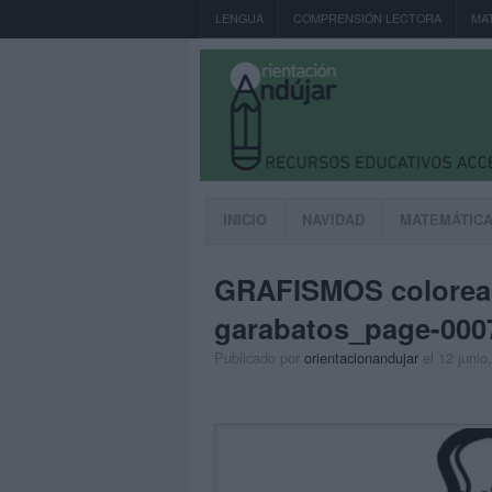
LENGUA
COMPRENSIÓN LECTORA
MA
INICIO
NAVIDAD
MATEMÁTIC
GRAFISMOS colorea u
garabatos_page-000
Publicado por
orientacionandujar
el 12 junio