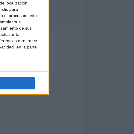
de localización
 clic para
bo el procesamiento
cambiar sus
esamiento de sus
echazar tal
erencias o retirar su
vacidad" en la parte