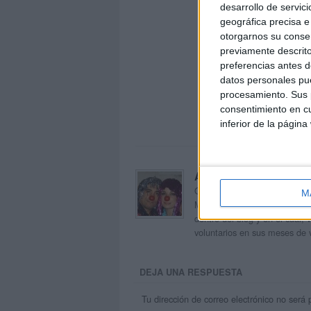
desarrollo de servici
geográfica precisa e 
otorgarnos su conse
previamente descrito
preferencias antes d
datos personales pue
procesamiento. Sus p
consentimiento en cu
inferior de la página
Acerca de orientacion
Orientación Andújar no es sol
M
Maribel, que además de ser p
dentro del blog y en el cual,
voluntarios en sus meses de 
DEJA UNA RESPUESTA
Tu dirección de correo electrónico no será 