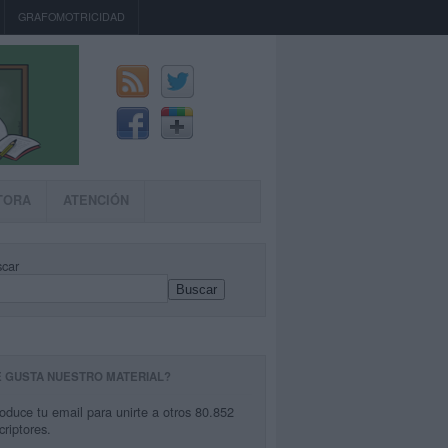
GRAFOMOTRICIDAD
TORA
ATENCIÓN
car
Buscar
E GUSTA NUESTRO MATERIAL?
roduce tu email para unirte a otros 80.852
criptores.