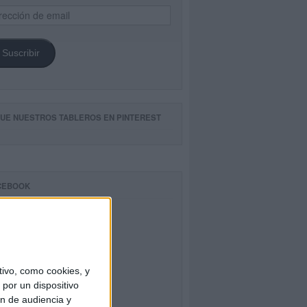
ección
il
Suscribir
GUE NUESTROS TABLEROS EN PINTEREST
CEBOOK
ivo, como cookies, y
por un dispositivo
ón de audiencia y