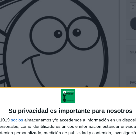
Dir
de
ema
SI
FA
Su privacidad es importante para nosotros
s 1019
socios
almacenamos y/o accedemos a información en un disposit
sonales, como identificadores únicos e información estándar enviada 
ntenido personalizado, medición de publicidad y contenido, investigaci