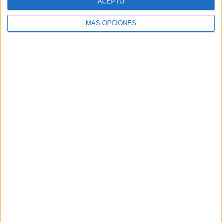
ACEPTO
MÁS OPCIONES
Buscar
Buscar
¿TE GUSTA NUESTRO MATERIAL?
Introduce tu email para unirte a otros
80.859 suscriptores.