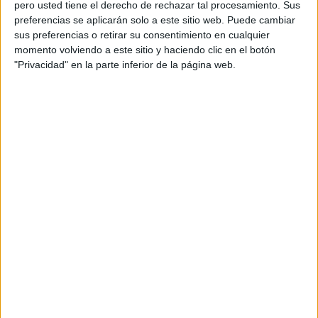
pero usted tiene el derecho de rechazar tal procesamiento. Sus
preferencias se aplicarán solo a este sitio web. Puede cambiar
sus preferencias o retirar su consentimiento en cualquier
Acerca de orientacionandujar
momento volviendo a este sitio y haciendo clic en el botón
"Privacidad" en la parte inferior de la página web.
Orientación Andújar no es solo un blog, es la apuesta
personal de dos profesores Ginés y Maribel, que
además de ser pareja, son los encargados de los
contenidos que encontramos dentro del blog y en el
cual, vuelcan la mayor parte del tiempo, que sus tareas
como docentes, y voluntarios en sus meses de verano
les permite.
DEJA UNA RESPUESTA
Tu dirección de correo electrónico no será
publicada.
Los campos obligatorios están marcados
con
*