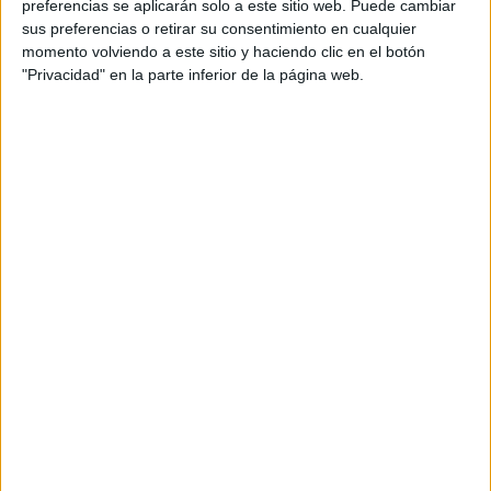
preferencias se aplicarán solo a este sitio web. Puede cambiar
contenidos que encontramos dentro del blog y en el
sus preferencias o retirar su consentimiento en cualquier
cual, vuelcan la mayor parte del tiempo, que sus tareas
momento volviendo a este sitio y haciendo clic en el botón
"Privacidad" en la parte inferior de la página web.
como docentes, y voluntarios en sus meses de verano
les permite.
DEJA UNA RESPUESTA
Tu dirección de correo electrónico no será
publicada.
Los campos obligatorios están marcados
con
*
Comentario
*