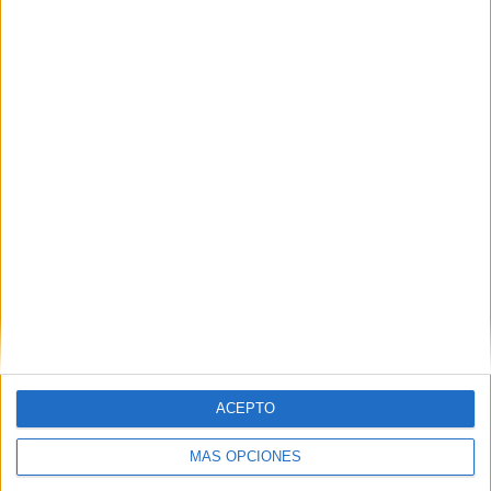
Nombre
*
Correo electrónico
*
Web
ACEPTO
MÁS OPCIONES