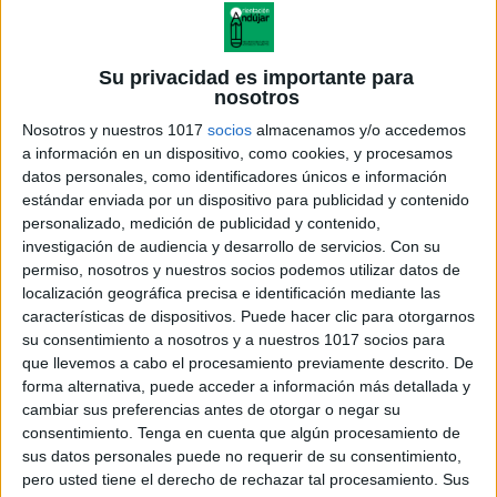
Su privacidad es importante para
nosotros
Nosotros y nuestros 1017
socios
almacenamos y/o accedemos
a información en un dispositivo, como cookies, y procesamos
datos personales, como identificadores únicos e información
estándar enviada por un dispositivo para publicidad y contenido
personalizado, medición de publicidad y contenido,
investigación de audiencia y desarrollo de servicios.
Con su
permiso, nosotros y nuestros socios podemos utilizar datos de
Carnet Lector divertido 4
localización geográfica precisa e identificación mediante las
características de dispositivos. Puede hacer clic para otorgarnos
su consentimiento a nosotros y a nuestros 1017 socios para
que llevemos a cabo el procesamiento previamente descrito. De
forma alternativa, puede acceder a información más detallada y
Acerca de orientacionandujar
cambiar sus preferencias antes de otorgar o negar su
Orientación Andújar no es solo un blog, es la apuesta
consentimiento.
Tenga en cuenta que algún procesamiento de
sus datos personales puede no requerir de su consentimiento,
personal de dos profesores Ginés y Maribel, que
pero usted tiene el derecho de rechazar tal procesamiento. Sus
además de ser pareja, son los encargados de los