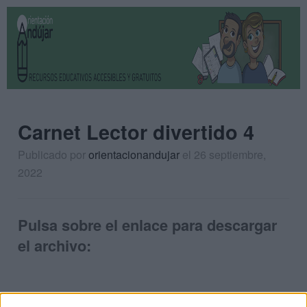
Carnet Lector divertido 4
Publicado por
orientacionandujar
el 26 septiembre,
2022
Pulsa sobre el enlace para descargar
el archivo: