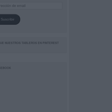
ección
il
Suscribir
GUE NUESTROS TABLEROS EN PINTEREST
CEBOOK