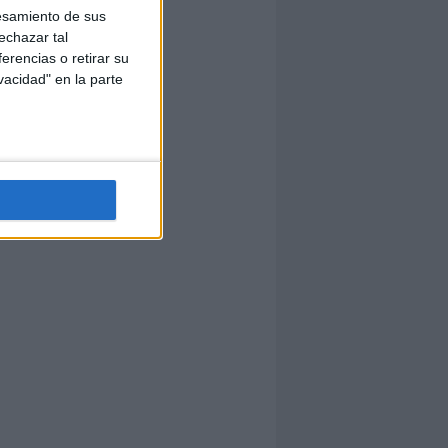
esamiento de sus
echazar tal
erencias o retirar su
vacidad" en la parte