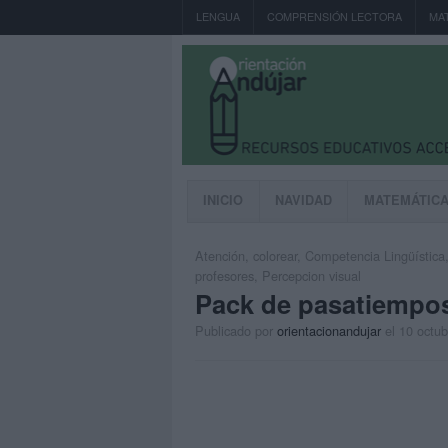
LENGUA
COMPRENSIÓN LECTORA
MA
INICIO
NAVIDAD
MATEMÁTIC
Atención
,
colorear
,
Competencia Lingüística
profesores
,
Percepcion visual
Pack de pasatiempos
Publicado por
orientacionandujar
el 10 octu