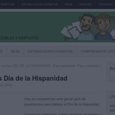
TEMÁTICAS
ESTIMULACION COGNITIVA
NEAE
NAVIDAD
ATENCIÓN
AS
NEAE
ESTIMULACION COGNITIVA
COMPRENSIÓN LEC
,
conteo
,
DIA DE LA HISPANIDAD
,
Dias especiales
,
Para maestros y
Bus
 Día de la Hispanidad
bre, 2022
¿T
Hoy os compartimos este genial pack de
pasatiempos para trabajar el Día de la Hispanidad.
Int
sus
Cuenta con laberintos, sopas de letras, imágenes y