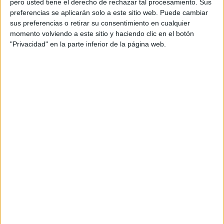
pero usted tiene el derecho de rechazar tal procesamiento. Sus
preferencias se aplicarán solo a este sitio web. Puede cambiar
Acerca de orientacionandujar
sus preferencias o retirar su consentimiento en cualquier
momento volviendo a este sitio y haciendo clic en el botón
Orientación Andújar no es solo un blog, es la apuesta
"Privacidad" en la parte inferior de la página web.
personal de dos profesores Ginés y Maribel, que
además de ser pareja, son los encargados de los
contenidos que encontramos dentro del blog y en el
cual, vuelcan la mayor parte del tiempo, que sus tareas
como docentes, y voluntarios en sus meses de verano
les permite.
DEJA UNA RESPUESTA
Tu dirección de correo electrónico no será
publicada.
Los campos obligatorios están marcados
con
*