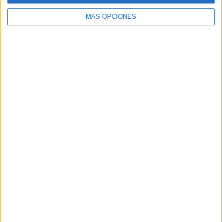
MÁS OPCIONES
Buscar
Buscar
¿TE GUSTA NUESTRO MATERIAL?
Introduce tu email para unirte a otros
80.852 suscriptores.
Dirección