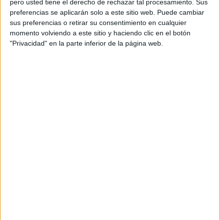
pero usted tiene el derecho de rechazar tal procesamiento. Sus
preferencias se aplicarán solo a este sitio web. Puede cambiar
Acerca de orientacionandujar
sus preferencias o retirar su consentimiento en cualquier
momento volviendo a este sitio y haciendo clic en el botón
Orientación Andújar no es solo un blog, es la apuesta
"Privacidad" en la parte inferior de la página web.
personal de dos profesores Ginés y Maribel, que
además de ser pareja, son los encargados de los
contenidos que encontramos dentro del blog y en el
cual, vuelcan la mayor parte del tiempo, que sus tareas
como docentes, y voluntarios en sus meses de verano
les permite.
DEJA UNA RESPUESTA
Tu dirección de correo electrónico no será
publicada.
Los campos obligatorios están marcados
con
*