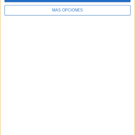
MÁS OPCIONES
Buscar
Buscar
¿TE GUSTA NUESTRO MATERIAL?
Introduce tu email para unirte a otros
80.853 suscriptores.
Dirección