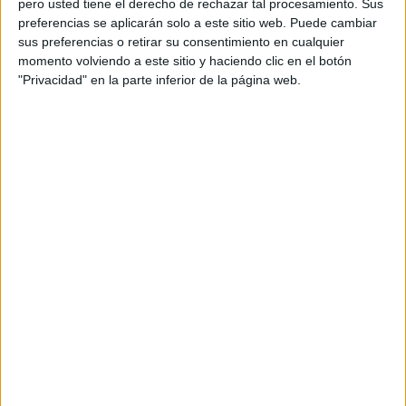
pero usted tiene el derecho de rechazar tal procesamiento. Sus
preferencias se aplicarán solo a este sitio web. Puede cambiar
Acerca de orientacionandujar
sus preferencias o retirar su consentimiento en cualquier
momento volviendo a este sitio y haciendo clic en el botón
Orientación Andújar no es solo un blog, es la apuesta
"Privacidad" en la parte inferior de la página web.
personal de dos profesores Ginés y Maribel, que
además de ser pareja, son los encargados de los
contenidos que encontramos dentro del blog y en el
cual, vuelcan la mayor parte del tiempo, que sus tareas
como docentes, y voluntarios en sus meses de verano
les permite.
DEJA UNA RESPUESTA
Tu dirección de correo electrónico no será
publicada.
Los campos obligatorios están marcados
con
*