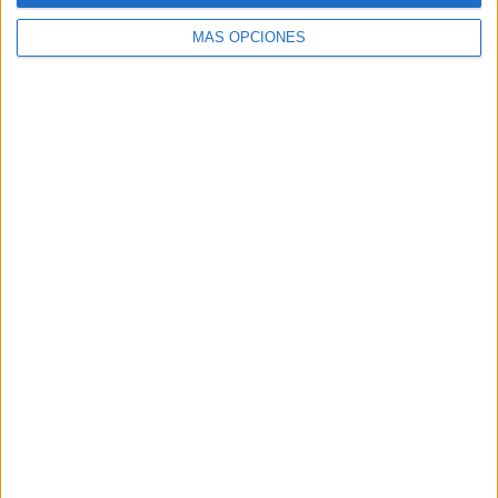
MÁS OPCIONES
Buscar
Buscar
¿TE GUSTA NUESTRO MATERIAL?
Introduce tu email para unirte a otros
80.867 suscriptores.
Dirección