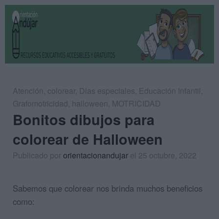
Atención
,
colorear
,
Dias especiales
,
Educación Infantil
,
Grafomotricidad
,
halloween
,
MOTRICIDAD
Bonitos dibujos para
colorear de Halloween
Publicado por
orientacionandujar
el 25 octubre, 2022
Sabemos que colorear nos brinda muchos beneficios
como: