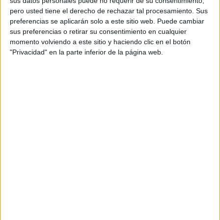
sus datos personales puede no requerir de su consentimiento,
pero usted tiene el derecho de rechazar tal procesamiento. Sus
preferencias se aplicarán solo a este sitio web. Puede cambiar
sus preferencias o retirar su consentimiento en cualquier
momento volviendo a este sitio y haciendo clic en el botón
"Privacidad" en la parte inferior de la página web.
Acerca de orientacionandujar
Orientación Andújar no es solo un blog, es la apuesta
personal de dos profesores Ginés y Maribel, que
además de ser pareja, son los encargados de los
contenidos que encontramos dentro del blog y en el
cual, vuelcan la mayor parte del tiempo, que sus tareas
como docentes, y voluntarios en sus meses de verano
les permite.
DEJA UNA RESPUESTA