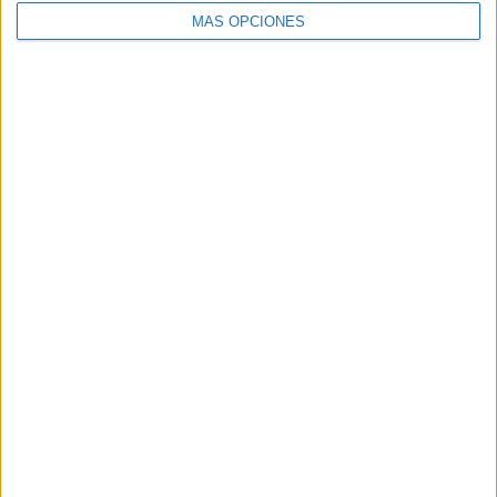
MÁS OPCIONES
Buscar
Buscar
¿TE GUSTA NUESTRO MATERIAL?
Introduce tu email para unirte a otros
80.852 suscriptores.
Dirección
de