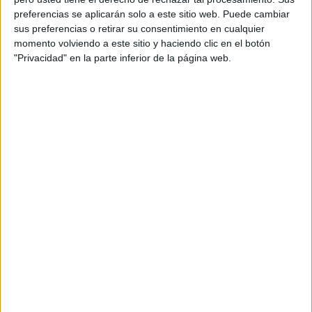
Acerca de orientacionandujar
preferencias se aplicarán solo a este sitio web. Puede cambiar
Orientación Andújar no es solo un blog, es la apuesta
sus preferencias o retirar su consentimiento en cualquier
momento volviendo a este sitio y haciendo clic en el botón
personal de dos profesores Ginés y Maribel, que
"Privacidad" en la parte inferior de la página web.
además de ser pareja, son los encargados de los
contenidos que encontramos dentro del blog y en el
cual, vuelcan la mayor parte del tiempo, que sus tareas
como docentes, y voluntarios en sus meses de verano
les permite.
DEJA UNA RESPUESTA
Tu dirección de correo electrónico no será
publicada.
Los campos obligatorios están marcados
con
*
Comentario
*