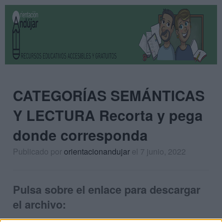
CATEGORÍAS SEMÁNTICAS
Y LECTURA Recorta y pega
donde corresponda
Publicado por
orientacionandujar
el 7 junio, 2022
Pulsa sobre el enlace para descargar
el archivo: