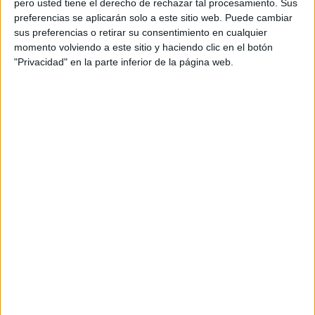
pero usted tiene el derecho de rechazar tal procesamiento. Sus
preferencias se aplicarán solo a este sitio web. Puede cambiar
Acerca de orientacionandujar
sus preferencias o retirar su consentimiento en cualquier
momento volviendo a este sitio y haciendo clic en el botón
Orientación Andújar no es solo un blog, es la apuesta
"Privacidad" en la parte inferior de la página web.
personal de dos profesores Ginés y Maribel, que
además de ser pareja, son los encargados de los
contenidos que encontramos dentro del blog y en el
cual, vuelcan la mayor parte del tiempo, que sus tareas
como docentes, y voluntarios en sus meses de verano
les permite.
DEJA UNA RESPUESTA
Tu dirección de correo electrónico no será
publicada.
Los campos obligatorios están marcados
con
*