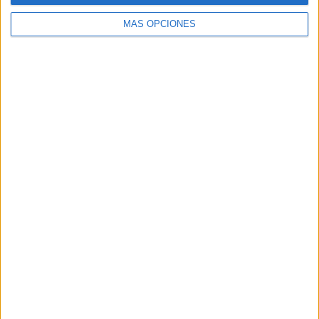
MÁS OPCIONES
Buscar
Buscar
¿TE GUSTA NUESTRO MATERIAL?
Introduce tu email para unirte a otros
80.860 suscriptores.
Dirección