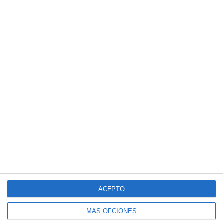
Nombre
*
Correo electrónico
*
Web
ACEPTO
MÁS OPCIONES