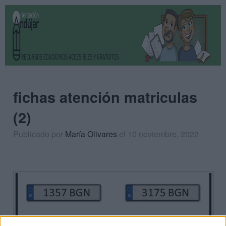
fichas atención matriculas
(2)
Publicado por
María Olivares
el 10 noviembre, 2022