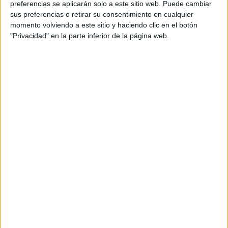
preferencias se aplicarán solo a este sitio web. Puede cambiar
sus preferencias o retirar su consentimiento en cualquier
momento volviendo a este sitio y haciendo clic en el botón
"Privacidad" en la parte inferior de la página web.
Acerca de María Olivares
El autor no ha proporcionado ninguna información.
DEJA UNA RESPUESTA
Tu dirección de correo electrónico no será
publicada.
Los campos obligatorios están marcados
con
*
Comentario
*