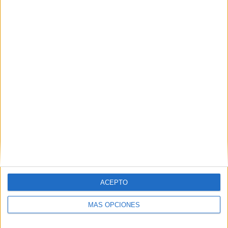
Nombre
*
Correo electrónico
*
Web
ACEPTO
MÁS OPCIONES