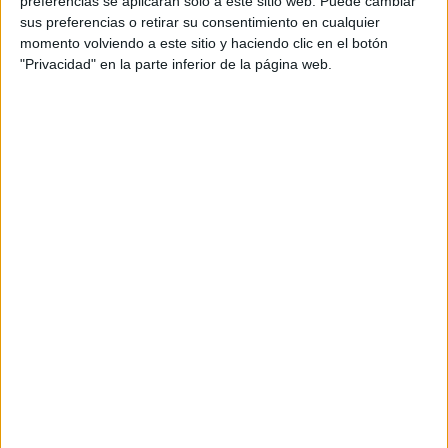
preferencias se aplicarán solo a este sitio web. Puede cambiar
sus preferencias o retirar su consentimiento en cualquier
Acerca de María Olivares
momento volviendo a este sitio y haciendo clic en el botón
"Privacidad" en la parte inferior de la página web.
El autor no ha proporcionado ninguna información.
DEJA UNA RESPUESTA
Tu dirección de correo electrónico no será
publicada.
Los campos obligatorios están marcados
con
*
Comentario
*