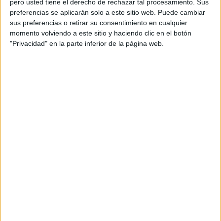
pero usted tiene el derecho de rechazar tal procesamiento. Sus
preferencias se aplicarán solo a este sitio web. Puede cambiar
Acerca de orientacionandujar
sus preferencias o retirar su consentimiento en cualquier
momento volviendo a este sitio y haciendo clic en el botón
Orientación Andújar no es solo un blog, es la apuesta
"Privacidad" en la parte inferior de la página web.
personal de dos profesores Ginés y Maribel, que
además de ser pareja, son los encargados de los
contenidos que encontramos dentro del blog y en el
cual, vuelcan la mayor parte del tiempo, que sus tareas
como docentes, y voluntarios en sus meses de verano
les permite.
DEJA UNA RESPUESTA
Tu dirección de correo electrónico no será
publicada.
Los campos obligatorios están marcados
con
*