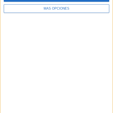
MÁS OPCIONES
Buscar
Buscar
¿TE GUSTA NUESTRO MATERIAL?
Introduce tu email para unirte a otros
80.855 suscriptores.
Dirección