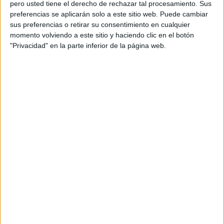
pero usted tiene el derecho de rechazar tal procesamiento. Sus
preferencias se aplicarán solo a este sitio web. Puede cambiar
sus preferencias o retirar su consentimiento en cualquier
Acerca de orientacionandujar
momento volviendo a este sitio y haciendo clic en el botón
"Privacidad" en la parte inferior de la página web.
Orientación Andújar no es solo un blog, es la apuesta
personal de dos profesores Ginés y Maribel, que
además de ser pareja, son los encargados de los
contenidos que encontramos dentro del blog y en el
cual, vuelcan la mayor parte del tiempo, que sus tareas
como docentes, y voluntarios en sus meses de verano
les permite.
DEJA UNA RESPUESTA
Tu dirección de correo electrónico no será
publicada.
Los campos obligatorios están marcados
con
*