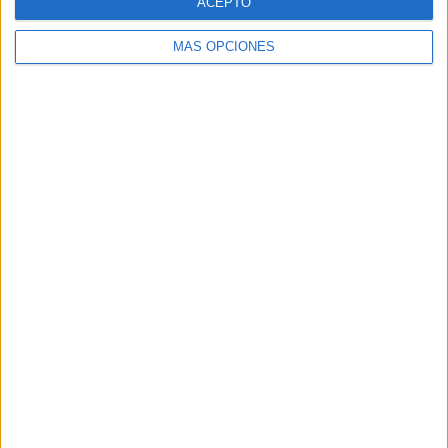
ACEPTO
MÁS OPCIONES
Buscar
Buscar
¿TE GUSTA NUESTRO MATERIAL?
Introduce tu email para unirte a otros
80.869 suscriptores.