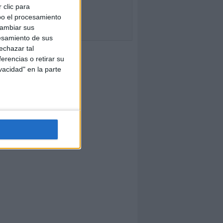
 clic para
bo el procesamiento
cambiar sus
esamiento de sus
echazar tal
erencias o retirar su
vacidad" en la parte