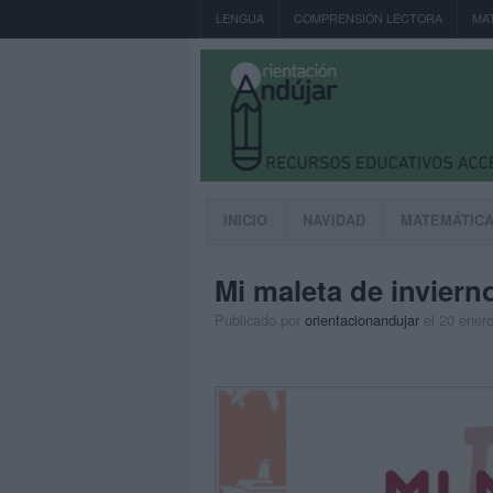
LENGUA
COMPRENSIÓN LECTORA
MA
INICIO
NAVIDAD
MATEMÁTIC
Mi maleta de invier
Publicado por
orientacionandujar
el 20 ener