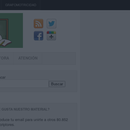
GRAFOMOTRICIDAD
TORA
ATENCIÓN
car
Buscar
E GUSTA NUESTRO MATERIAL?
roduce tu email para unirte a otros 80.852
criptores.