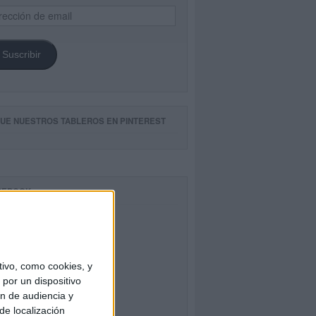
ección
il
Suscribir
GUE NUESTROS TABLEROS EN PINTEREST
CEBOOK
ivo, como cookies, y
por un dispositivo
ón de audiencia y
de localización