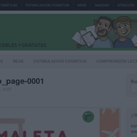
TEMÁTICAS
ESTIMULACION COGNITIVA
NEAE
NAVIDAD
ATENCIÓN
AS
NEAE
ESTIMULACION COGNITIVA
COMPRENSIÓN LEC
no_page-0001
Bus
o, 2022
¿T
Int
sus