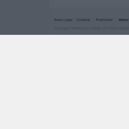
Aviso Legal
Contacto
Publicidad
Volver
Copyright Orientacion Andujar. All Rights Rese