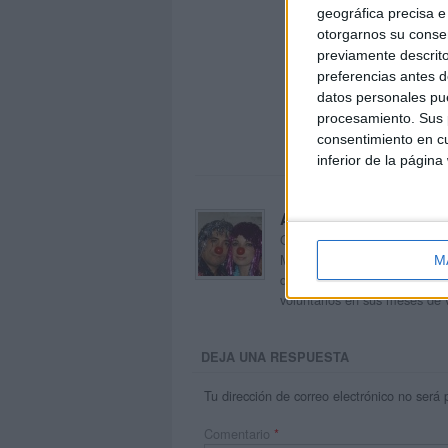
geográfica precisa e 
otorgarnos su conse
previamente descrito
preferencias antes d
datos personales pue
procesamiento. Sus p
consentimiento en cu
inferior de la página
Acerca de orientacion
Orientación Andújar no es sol
Maribel, que además de ser p
M
dentro del blog y en el cual,
voluntarios en sus meses de 
DEJA UNA RESPUESTA
Tu dirección de correo electrónico no será 
Comentario
*