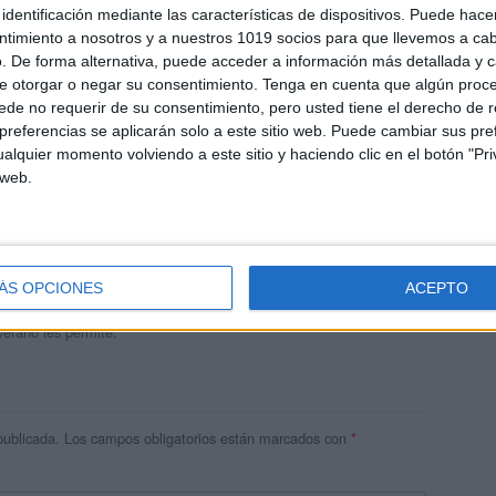
identificación mediante las características de dispositivos. Puede hacer
ntimiento a nosotros y a nuestros 1019 socios para que llevemos a ca
. De forma alternativa, puede acceder a información más detallada y 
e otorgar o negar su consentimiento.
Tenga en cuenta que algún proc
de no requerir de su consentimiento, pero usted tiene el derecho de r
referencias se aplicarán solo a este sitio web. Puede cambiar sus pref
alquier momento volviendo a este sitio y haciendo clic en el botón "Pri
 web.
andujar
o un blog, es la apuesta personal de dos profesores Ginés y
areja, son los encargados de los contenidos que encontramos
ÁS OPCIONES
ACEPTO
 vuelcan la mayor parte del tiempo, que sus tareas como docentes, y
verano les permite.
publicada.
Los campos obligatorios están marcados con
*