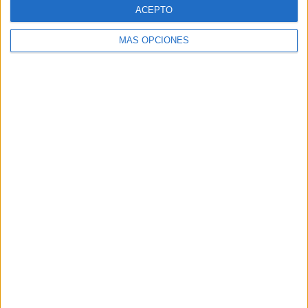
ACEPTO
MÁS OPCIONES
Buscar
Buscar
¿TE GUSTA NUESTRO MATERIAL?
Introduce tu email para unirte a otros
80.870 suscriptores.