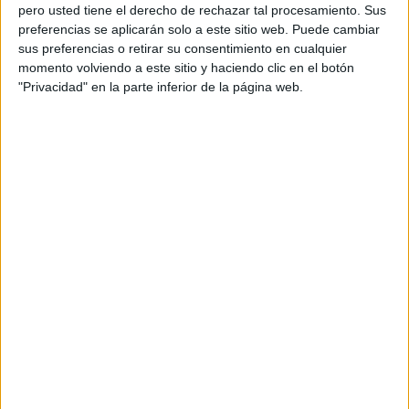
pero usted tiene el derecho de rechazar tal procesamiento. Sus
preferencias se aplicarán solo a este sitio web. Puede cambiar
sus preferencias o retirar su consentimiento en cualquier
momento volviendo a este sitio y haciendo clic en el botón
Acerca de orientacionandujar
"Privacidad" en la parte inferior de la página web.
Orientación Andújar no es solo un blog, es la apuesta
personal de dos profesores Ginés y Maribel, que
además de ser pareja, son los encargados de los
contenidos que encontramos dentro del blog y en el
cual, vuelcan la mayor parte del tiempo, que sus tareas
como docentes, y voluntarios en sus meses de verano
les permite.
DEJA UNA RESPUESTA
Tu dirección de correo electrónico no será
publicada.
Los campos obligatorios están marcados