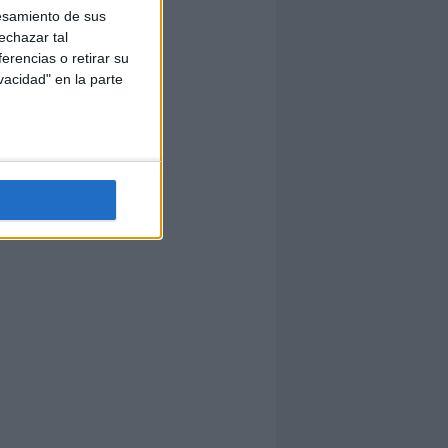
esamiento de sus
echazar tal
erencias o retirar su
vacidad" en la parte