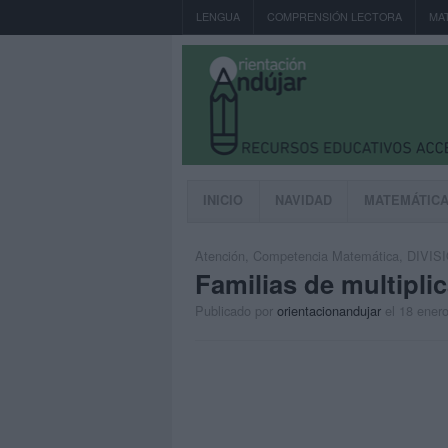
LENGUA
COMPRENSIÓN LECTORA
MA
INICIO
NAVIDAD
MATEMÁTIC
Atención
,
Competencia Matemática
,
DIVIS
Familias de multipli
Publicado por
orientacionandujar
el 18 ener