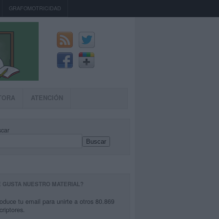
GRAFOMOTRICIDAD
TORA
ATENCIÓN
car
Buscar
E GUSTA NUESTRO MATERIAL?
roduce tu email para unirte a otros 80.869
criptores.