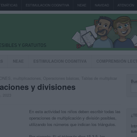
TEMÁTICAS
ESTIMULACION COGNITIVA
NEAE
NAVIDAD
ATENCIÓN
AS
NEAE
ESTIMULACION COGNITIVA
COMPRENSIÓN LEC
IONES
,
multiplicaciones
,
Operaciones básicas
,
Tablas de multiplicar
Bus
caciones y divisiones
o, 2023
En esta actividad los niños deben escribir todas las
¿T
operaciones de multiplicación y división posibles,
utilizando los números que indican los triángulos.
Int
sus
Por ejemplo: Si el triángulo dice 15-3-5, las