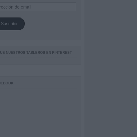
ección
il
Suscribir
GUE NUESTROS TABLEROS EN PINTEREST
CEBOOK