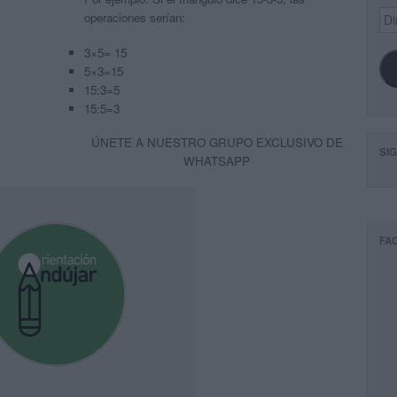
Dir
operaciones serían:
de
ema
3×5= 15
5×3=15
15:3=5
15:5=3
ÚNETE A NUESTRO GRUPO EXCLUSIVO DE
SI
WHATSAPP
FA