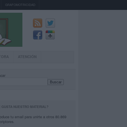
GRAFOMOTRICIDAD
TORA
ATENCIÓN
car
Buscar
E GUSTA NUESTRO MATERIAL?
roduce tu email para unirte a otros 80.869
criptores.