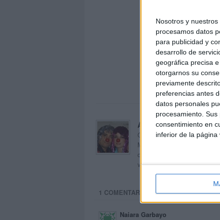
Nosotros y nuestro
procesamos datos per
para publicidad y co
desarrollo de servici
geográfica precisa e 
otorgarnos su conse
previamente descrito
preferencias antes d
datos personales pue
procesamiento. Sus p
Acerca de orientacion
consentimiento en cu
Orientación Andújar no es sol
inferior de la página
Maribel, que además de ser p
dentro del blog y en el cual,
voluntarios en sus meses de 
M
1 COMENTARIO
Naiara Garbayo