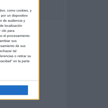
ivo, como cookies, y
por un dispositivo
ón de audiencia y
de localización
 clic para
bo el procesamiento
cambiar sus
esamiento de sus
echazar tal
erencias o retirar su
vacidad" en la parte