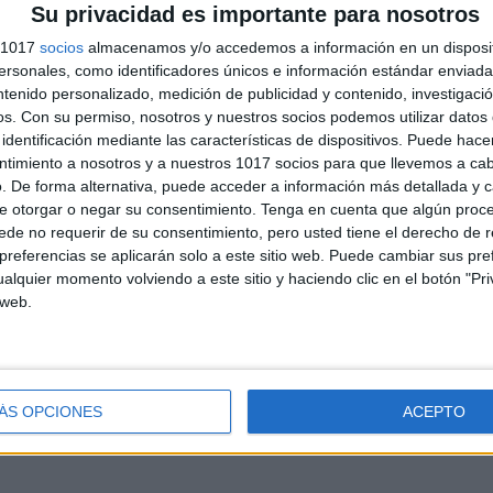
Su privacidad es importante para nosotros
s 1017
socios
almacenamos y/o accedemos a información en un disposit
sonales, como identificadores únicos e información estándar enviada 
ntenido personalizado, medición de publicidad y contenido, investigaci
os.
Con su permiso, nosotros y nuestros socios podemos utilizar datos 
identificación mediante las características de dispositivos. Puede hacer
ntimiento a nosotros y a nuestros 1017 socios para que llevemos a ca
. De forma alternativa, puede acceder a información más detallada y 
e otorgar o negar su consentimiento.
Tenga en cuenta que algún proc
de no requerir de su consentimiento, pero usted tiene el derecho de r
referencias se aplicarán solo a este sitio web. Puede cambiar sus pref
andujar
alquier momento volviendo a este sitio y haciendo clic en el botón "Pri
o un blog, es la apuesta personal de dos profesores Ginés y
 web.
areja, son los encargados de los contenidos que encontramos
 vuelcan la mayor parte del tiempo, que sus tareas como docentes, y
verano les permite.
ÁS OPCIONES
ACEPTO