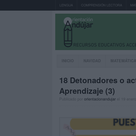
LENGUA
COMPRENSIÓN LECTORA
MA
INICIO
NAVIDAD
MATEMÁTIC
18 Detonadores o act
Aprendizaje (3)
Publicado por
orientacionandujar
el 19 ener