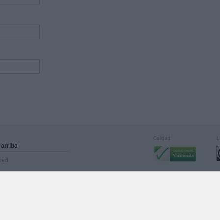
Calidad:
L
 arriba
rved