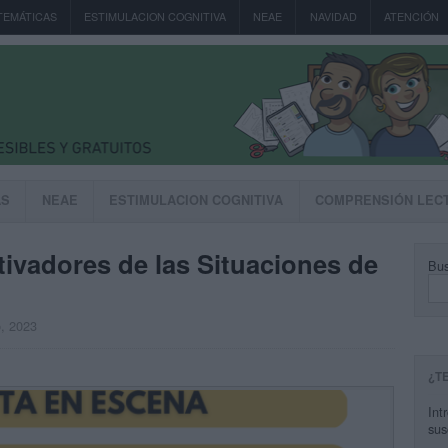
TEMÁTICAS
ESTIMULACION COGNITIVA
NEAE
NAVIDAD
ATENCIÓN
AS
NEAE
ESTIMULACION COGNITIVA
COMPRENSIÓN LEC
ivadores de las Situaciones de
Bus
o, 2023
¿T
Int
sus