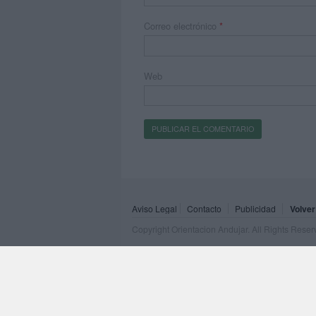
Correo electrónico
*
Web
Aviso Legal
Contacto
Publicidad
Volver
Copyright Orientacion Andujar. All Rights Rese