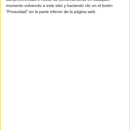
momento volviendo a este sitio y haciendo clic en el botón
Tu dirección de correo electrónico no será
"Privacidad" en la parte inferior de la página web.
publicada.
Los campos obligatorios están marcados
con
*
Comentario
*
Nombre
*
Correo electrónico
*