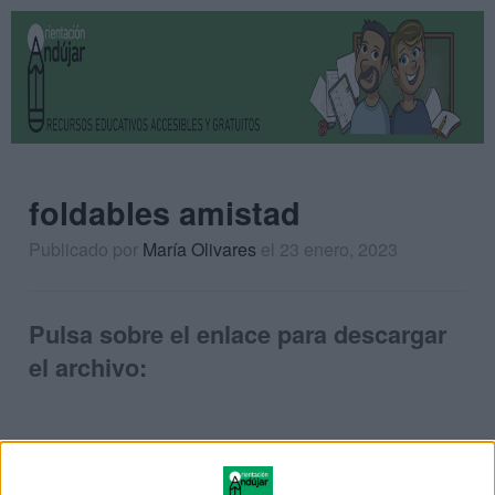
foldables amistad
Publicado por
María Olivares
el 23 enero, 2023
Pulsa sobre el enlace para descargar
el archivo: