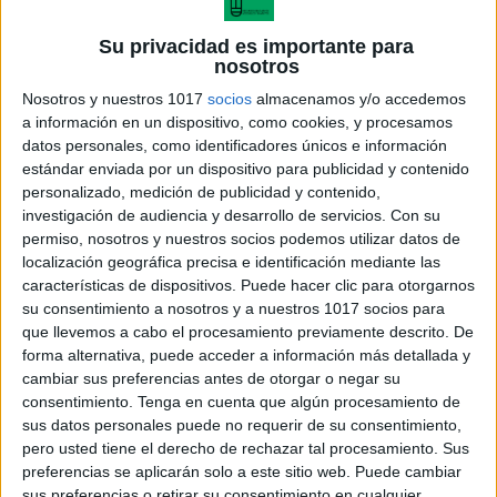
Su privacidad es importante para
nosotros
Nosotros y nuestros 1017
socios
almacenamos y/o accedemos
a información en un dispositivo, como cookies, y procesamos
datos personales, como identificadores únicos e información
estándar enviada por un dispositivo para publicidad y contenido
personalizado, medición de publicidad y contenido,
investigación de audiencia y desarrollo de servicios.
Con su
permiso, nosotros y nuestros socios podemos utilizar datos de
foldables amistad
localización geográfica precisa e identificación mediante las
características de dispositivos. Puede hacer clic para otorgarnos
su consentimiento a nosotros y a nuestros 1017 socios para
que llevemos a cabo el procesamiento previamente descrito. De
forma alternativa, puede acceder a información más detallada y
Acerca de María Olivares
cambiar sus preferencias antes de otorgar o negar su
consentimiento.
Tenga en cuenta que algún procesamiento de
El autor no ha proporcionado ninguna información.
sus datos personales puede no requerir de su consentimiento,
pero usted tiene el derecho de rechazar tal procesamiento. Sus
preferencias se aplicarán solo a este sitio web. Puede cambiar
DEJA UNA RESPUESTA
sus preferencias o retirar su consentimiento en cualquier