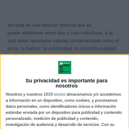
amistad
es una relación afectiva que se
puede establecer entre dos o más individuos, a la
cual están asociados valores fundamentales como el
amor, la lealtad, la solidaridad, la incondicionalidad,
la sinceridad y el compromiso, y que se cultiva con el
trato asiduo y el interés recíproco a lo largo del
tiempo.
Su privacidad es importante para
ÚNETE A NUESTRO GRUPO EXCLUSIVO DE
nosotros
WHATSAPP
Nosotros y nuestros 1019
socios
almacenamos y/o accedemos
a información en un dispositivo, como cookies, y procesamos
datos personales, como identificadores únicos e información
estándar enviada por un dispositivo para publicidad y contenido
personalizado, medición de publicidad y contenido,
investigación de audiencia y desarrollo de servicios.
Con su