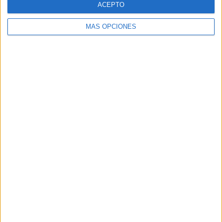
ACEPTO
MÁS OPCIONES
Buscar
Buscar
¿TE GUSTA NUESTRO MATERIAL?
Introduce tu email para unirte a otros
80.853 suscriptores.