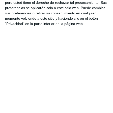
pero usted tiene el derecho de rechazar tal procesamiento. Sus
preferencias se aplicarán solo a este sitio web. Puede cambiar
sus preferencias o retirar su consentimiento en cualquier
momento volviendo a este sitio y haciendo clic en el botón
Acerca de orientacionandujar
"Privacidad" en la parte inferior de la página web.
Orientación Andújar no es solo un blog, es la apuesta
personal de dos profesores Ginés y Maribel, que
además de ser pareja, son los encargados de los
contenidos que encontramos dentro del blog y en el
cual, vuelcan la mayor parte del tiempo, que sus tareas
como docentes, y voluntarios en sus meses de verano
les permite.
DEJA UNA RESPUESTA
Tu dirección de correo electrónico no será
publicada.
Los campos obligatorios están marcados
con
*