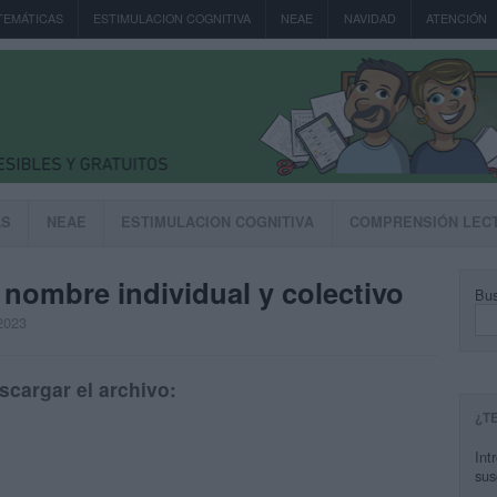
TEMÁTICAS
ESTIMULACION COGNITIVA
NEAE
NAVIDAD
ATENCIÓN
AS
NEAE
ESTIMULACION COGNITIVA
COMPRENSIÓN LEC
 nombre individual y colectivo
Bus
 2023
scargar el archivo:
¿T
Int
sus