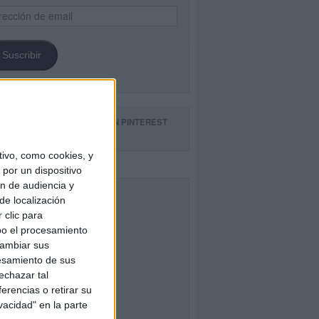
ección
il
Suscribir
GUE NUESTROS TABLEROS EN PINTEREST
ivo, como cookies, y
por un dispositivo
ón de audiencia y
CEBOOK
de localización
 clic para
bo el procesamiento
cambiar sus
esamiento de sus
echazar tal
erencias o retirar su
vacidad" en la parte