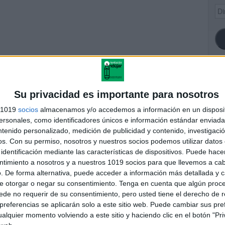
Dir
de
ema
SI
Su privacidad es importante para nosotros
s 1019
socios
almacenamos y/o accedemos a información en un disposit
sonales, como identificadores únicos e información estándar enviada 
 tiene yo tengo nombre
ntenido personalizado, medición de publicidad y contenido, investigaci
ndividual y colectivo
FA
os.
Con su permiso, nosotros y nuestros socios podemos utilizar datos 
identificación mediante las características de dispositivos. Puede hacer
ntimiento a nosotros y a nuestros 1019 socios para que llevemos a ca
. De forma alternativa, puede acceder a información más detallada y 
res
e otorgar o negar su consentimiento.
Tenga en cuenta que algún proc
 ninguna información.
de no requerir de su consentimiento, pero usted tiene el derecho de r
referencias se aplicarán solo a este sitio web. Puede cambiar sus pref
alquier momento volviendo a este sitio y haciendo clic en el botón "Pri