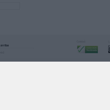
Calidad:
L
 arriba
rved