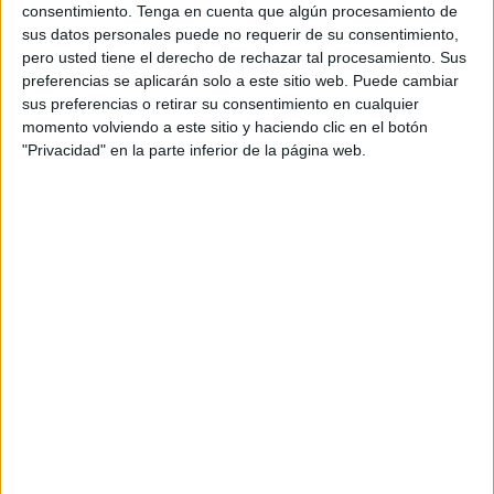
consentimiento.
Tenga en cuenta que algún procesamiento de
sus datos personales puede no requerir de su consentimiento,
pero usted tiene el derecho de rechazar tal procesamiento. Sus
preferencias se aplicarán solo a este sitio web. Puede cambiar
sus preferencias o retirar su consentimiento en cualquier
momento volviendo a este sitio y haciendo clic en el botón
Acerca de orientacionandujar
"Privacidad" en la parte inferior de la página web.
Orientación Andújar no es solo un blog, es la apuesta
personal de dos profesores Ginés y Maribel, que
además de ser pareja, son los encargados de los
contenidos que encontramos dentro del blog y en el
cual, vuelcan la mayor parte del tiempo, que sus tareas
como docentes, y voluntarios en sus meses de verano
les permite.
1 COMENTARIO
lily