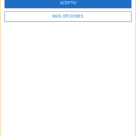
ACEPTO
MÁS OPCIONES
Buscar
Buscar
¿TE GUSTA NUESTRO MATERIAL?
Introduce tu email para unirte a otros
80.842 suscriptores.