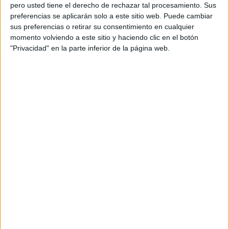
pero usted tiene el derecho de rechazar tal procesamiento. Sus
preferencias se aplicarán solo a este sitio web. Puede cambiar
sus preferencias o retirar su consentimiento en cualquier
momento volviendo a este sitio y haciendo clic en el botón
Acerca de orientacionandujar
"Privacidad" en la parte inferior de la página web.
Orientación Andújar no es solo un blog, es la apuesta
personal de dos profesores Ginés y Maribel, que
además de ser pareja, son los encargados de los
contenidos que encontramos dentro del blog y en el
cual, vuelcan la mayor parte del tiempo, que sus tareas
como docentes, y voluntarios en sus meses de verano
les permite.
DEJA UNA RESPUESTA
Tu dirección de correo electrónico no será
publicada.
Los campos obligatorios están marcados
con
*