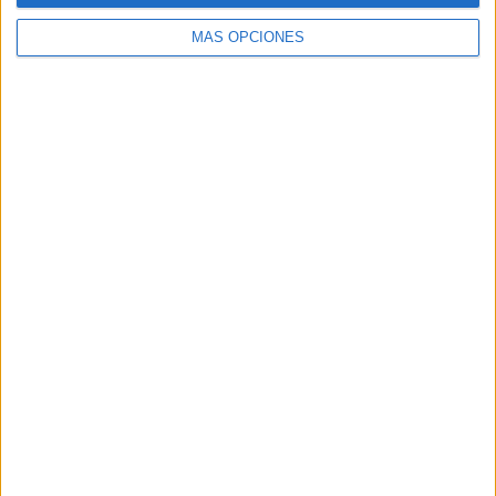
MÁS OPCIONES
Buscar
Buscar
¿TE GUSTA NUESTRO MATERIAL?
Introduce tu email para unirte a otros
80.852 suscriptores.
Dirección