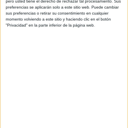
pero usted tiene el derecho de rechazar tal procesamiento. Sus
preferencias se aplicarán solo a este sitio web. Puede cambiar
Acerca de orientacionandujar
sus preferencias o retirar su consentimiento en cualquier
momento volviendo a este sitio y haciendo clic en el botón
Orientación Andújar no es solo un blog, es la apuesta
"Privacidad" en la parte inferior de la página web.
personal de dos profesores Ginés y Maribel, que
además de ser pareja, son los encargados de los
contenidos que encontramos dentro del blog y en el
cual, vuelcan la mayor parte del tiempo, que sus tareas
como docentes, y voluntarios en sus meses de verano
les permite.
DEJA UNA RESPUESTA
Tu dirección de correo electrónico no será
publicada.
Los campos obligatorios están marcados
con
*